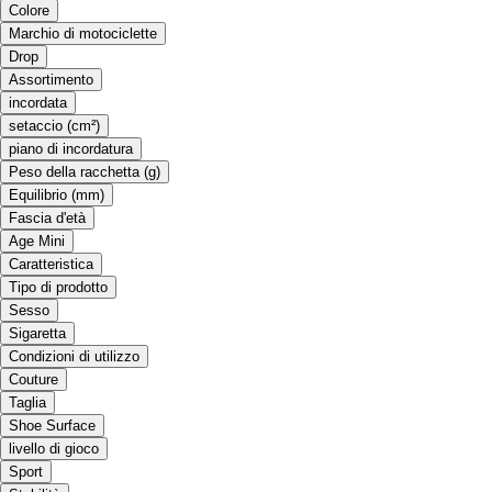
Colore
Marchio di motociclette
Drop
Assortimento
incordata
setaccio (cm²)
piano di incordatura
Peso della racchetta (g)
Equilibrio (mm)
Fascia d'età
Age Mini
Caratteristica
Tipo di prodotto
Sesso
Sigaretta
Condizioni di utilizzo
Couture
Taglia
Shoe Surface
livello di gioco
Sport