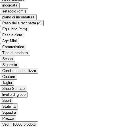
incordata
setaccio (cm²)
piano di incordatura
Peso della racchetta (g)
Equilibrio (mm)
Fascia d'età
Age Mini
Caratteristica
Tipo di prodotto
Sesso
Sigaretta
Condizioni di utilizzo
Couture
Taglia
Shoe Surface
livello di gioco
Sport
Stabilità
Squadra
Prezzo
Vedi i 10000 prodotti