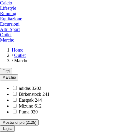
Calcio
Lifestyle
Running
Equitazione
Escursioni
Altri Sport
Outlet
Marche
Home
/
Outlet
/
Marche
Filtri
Marchio
adidas
3202
Birkenstock
241
Eastpak
244
Mizuno
612
Puma
920
Mostra di più
(2125)
Taglia