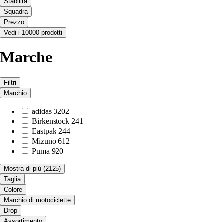
Stabilità
Squadra
Prezzo
Vedi i 10000 prodotti
Marche
Filtri
Marchio
adidas
3202
Birkenstock
241
Eastpak
244
Mizuno
612
Puma
920
Mostra di più
(2125)
Taglia
Colore
Marchio di motociclette
Drop
Assortimento