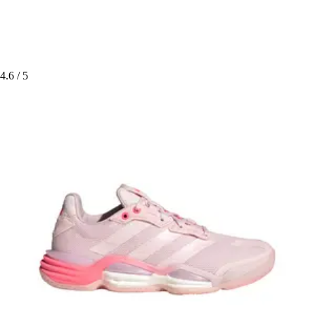
4.6
/ 5