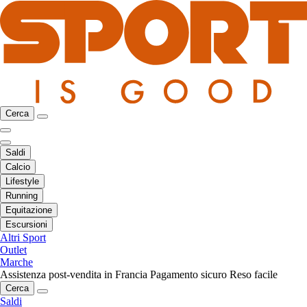
Cerca
Saldi
Calcio
Lifestyle
Running
Equitazione
Escursioni
Altri Sport
Outlet
Marche
Assistenza post-vendita in Francia
Pagamento sicuro
Reso facile
Cerca
Saldi