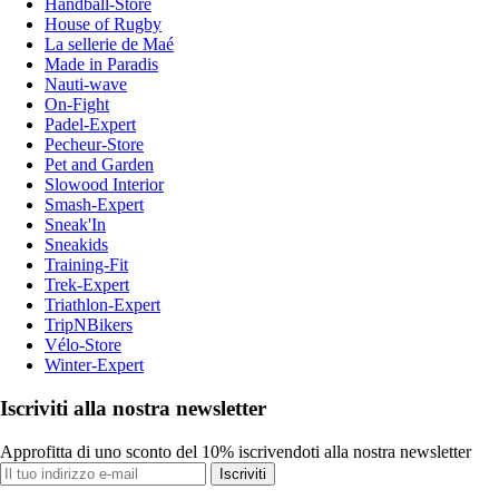
Handball-Store
House of Rugby
La sellerie de Maé
Made in Paradis
Nauti-wave
On-Fight
Padel-Expert
Pecheur-Store
Pet and Garden
Slowood Interior
Smash-Expert
Sneak'In
Sneakids
Training-Fit
Trek-Expert
Triathlon-Expert
TripNBikers
Vélo-Store
Winter-Expert
Iscriviti alla nostra newsletter
Approfitta di uno sconto del 10% iscrivendoti alla nostra newsletter
Iscriviti