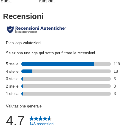
Suola
ramponi