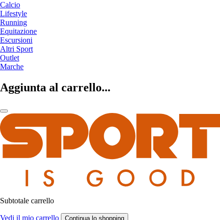
Calcio
Lifestyle
Running
Equitazione
Escursioni
Altri Sport
Outlet
Marche
Aggiunta al carrello...
Subtotale carrello
Vedi il mio carrello
Continua lo shopping