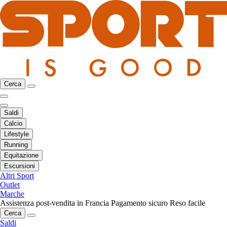
Cerca
Saldi
Calcio
Lifestyle
Running
Equitazione
Escursioni
Altri Sport
Outlet
Marche
Assistenza post-vendita in Francia
Pagamento sicuro
Reso facile
Cerca
Saldi