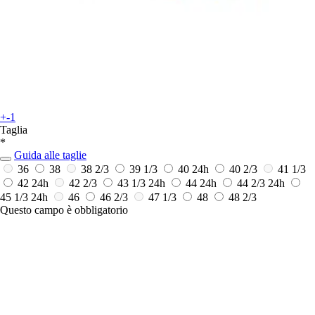
+-1
Taglia
*
Guida alle taglie
36
38
38 2/3
39 1/3
40
24h
40 2/3
41 1/3
42
24h
42 2/3
43 1/3
24h
44
24h
44 2/3
24h
45 1/3
24h
46
46 2/3
47 1/3
48
48 2/3
Questo campo è obbligatorio