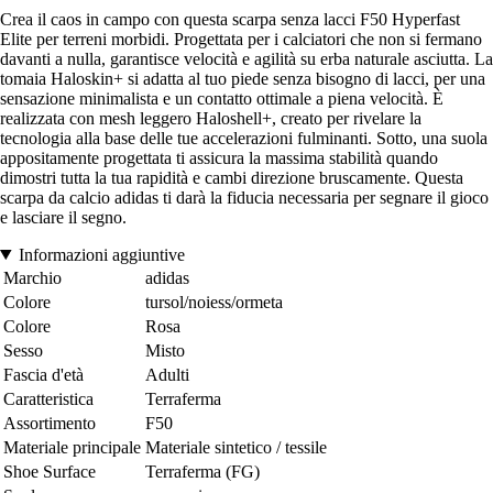
Crea il caos in campo con questa scarpa senza lacci F50 Hyperfast
Elite per terreni morbidi. Progettata per i calciatori che non si fermano
davanti a nulla, garantisce velocità e agilità su erba naturale asciutta. La
tomaia Haloskin+ si adatta al tuo piede senza bisogno di lacci, per una
sensazione minimalista e un contatto ottimale a piena velocità. È
realizzata con mesh leggero Haloshell+, creato per rivelare la
tecnologia alla base delle tue accelerazioni fulminanti. Sotto, una suola
appositamente progettata ti assicura la massima stabilità quando
dimostri tutta la tua rapidità e cambi direzione bruscamente. Questa
scarpa da calcio adidas ti darà la fiducia necessaria per segnare il gioco
e lasciare il segno.
Informazioni aggiuntive
Marchio
adidas
Colore
tursol/noiess/ormeta
Colore
Rosa
Sesso
Misto
Fascia d'età
Adulti
Caratteristica
Terraferma
Assortimento
F50
Materiale principale
Materiale sintetico / tessile
Shoe Surface
Terraferma (FG)