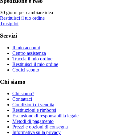
Spedizione e reso
30 giorni per cambiare idea
Restituisci il tuo ordine
Trustpilot
Servizi
Il mio account
Centro assistenza
Traccia il mio ordine
Restituisci il mio ordine
Codici sconto
Chi siamo
Chi siamo?
Contattaci
Condizioni di vendita
Restituzioni e rimborsi
Esclusione di responsabilità legale
Metodi di pagamento
Prezzi e opzioni di consegna
Informativa sulla privacy