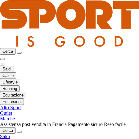
Cerca
Saldi
Calcio
Lifestyle
Running
Equitazione
Escursioni
Altri Sport
Outlet
Marche
Assistenza post-vendita in Francia
Pagamento sicuro
Reso facile
Cerca
Saldi