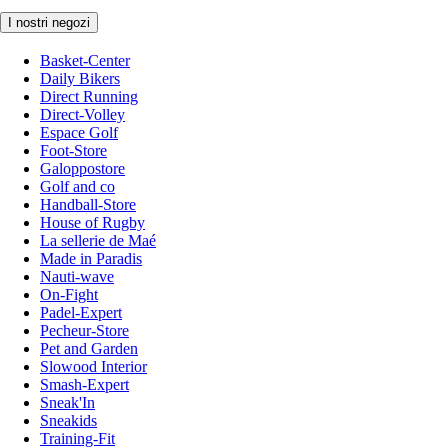
I nostri negozi
Basket-Center
Daily Bikers
Direct Running
Direct-Volley
Espace Golf
Foot-Store
Galoppostore
Golf and co
Handball-Store
House of Rugby
La sellerie de Maé
Made in Paradis
Nauti-wave
On-Fight
Padel-Expert
Pecheur-Store
Pet and Garden
Slowood Interior
Smash-Expert
Sneak'In
Sneakids
Training-Fit