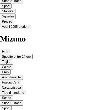
Shoe Surface
Sport
Stabilità
Squadra
Prezzo
Vedi i 2995 prodotti
Mizuno
Filtri
Spedito entro 24 ore
Taglia
Colore
Drop
Assortimento
Fascia d'età
Caratteristica
Tipo di prodotto
Sesso
Shoe Surface
Sport