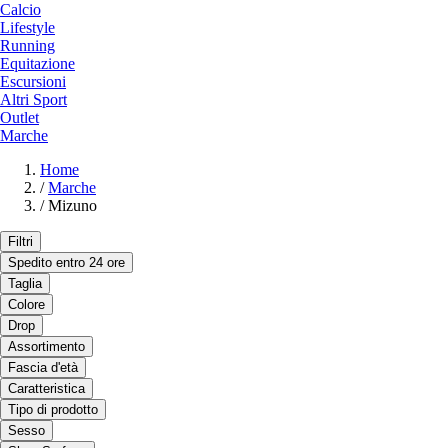
Calcio
Lifestyle
Running
Equitazione
Escursioni
Altri Sport
Outlet
Marche
Home
/
Marche
/
Mizuno
Filtri
Spedito entro 24 ore
Taglia
Colore
Drop
Assortimento
Fascia d'età
Caratteristica
Tipo di prodotto
Sesso