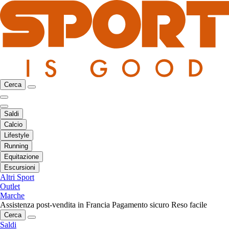
Cerca
Saldi
Calcio
Lifestyle
Running
Equitazione
Escursioni
Altri Sport
Outlet
Marche
Assistenza post-vendita in Francia
Pagamento sicuro
Reso facile
Cerca
Saldi