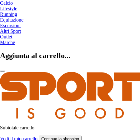
Calcio
Lifestyle
Running
Equitazione
Escursioni
Altri Sport
Outlet
Marche
Aggiunta al carrello...
Subtotale carrello
Vedi il mio carrello
Continua lo shopping