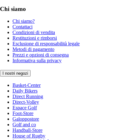
Chi siamo
Chi siamo?
Contattaci
Condizioni di vendita
Restituzioni e rimborsi
Esclusione di responsabilità legale
Metodi di pagamento
Prezzi e opzioni di consegna
Informativa sulla privacy
I nostri negozi
Basket-Center
Daily Bikers
Direct Running
Direct-Volley
Espace Golf
Foot-Store
Galoppostore
Golf and co
Handball-Store
House of Rugby