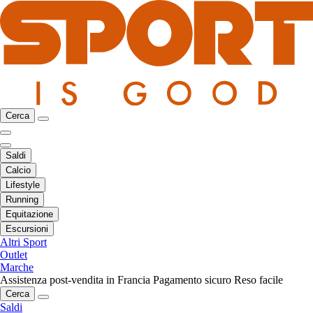
Cerca
Saldi
Calcio
Lifestyle
Running
Equitazione
Escursioni
Altri Sport
Outlet
Marche
Assistenza post-vendita in Francia
Pagamento sicuro
Reso facile
Cerca
Saldi