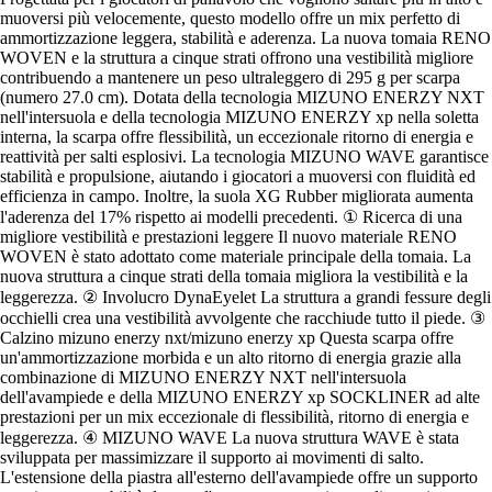
muoversi più velocemente, questo modello offre un mix perfetto di
ammortizzazione leggera, stabilità e aderenza. La nuova tomaia RENO
WOVEN e la struttura a cinque strati offrono una vestibilità migliore
contribuendo a mantenere un peso ultraleggero di 295 g per scarpa
(numero 27.0 cm). Dotata della tecnologia MIZUNO ENERZY NXT
nell'intersuola e della tecnologia MIZUNO ENERZY xp nella soletta
interna, la scarpa offre flessibilità, un eccezionale ritorno di energia e
reattività per salti esplosivi. La tecnologia MIZUNO WAVE garantisce
stabilità e propulsione, aiutando i giocatori a muoversi con fluidità ed
efficienza in campo. Inoltre, la suola XG Rubber migliorata aumenta
l'aderenza del 17% rispetto ai modelli precedenti. ① Ricerca di una
migliore vestibilità e prestazioni leggere Il nuovo materiale RENO
WOVEN è stato adottato come materiale principale della tomaia. La
nuova struttura a cinque strati della tomaia migliora la vestibilità e la
leggerezza. ② Involucro DynaEyelet La struttura a grandi fessure degli
occhielli crea una vestibilità avvolgente che racchiude tutto il piede. ③
Calzino mizuno enerzy nxt/mizuno enerzy xp Questa scarpa offre
un'ammortizzazione morbida e un alto ritorno di energia grazie alla
combinazione di MIZUNO ENERZY NXT nell'intersuola
dell'avampiede e della MIZUNO ENERZY xp SOCKLINER ad alte
prestazioni per un mix eccezionale di flessibilità, ritorno di energia e
leggerezza. ④ MIZUNO WAVE La nuova struttura WAVE è stata
sviluppata per massimizzare il supporto ai movimenti di salto.
L'estensione della piastra all'esterno dell'avampiede offre un supporto