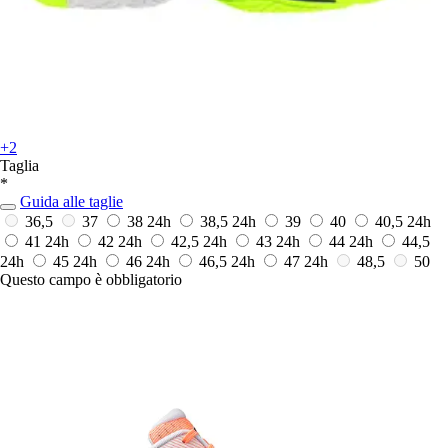
+2
Taglia
*
Guida alle taglie
36,5
37
38
24h
38,5
24h
39
40
40,5
24h
41
24h
42
24h
42,5
24h
43
24h
44
24h
44,5
24h
45
24h
46
24h
46,5
24h
47
24h
48,5
50
Questo campo è obbligatorio