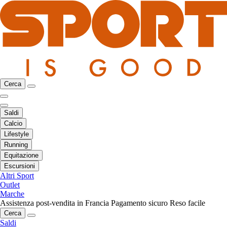
Cerca
Saldi
Calcio
Lifestyle
Running
Equitazione
Escursioni
Altri Sport
Outlet
Marche
Assistenza post-vendita in Francia
Pagamento sicuro
Reso facile
Cerca
Saldi