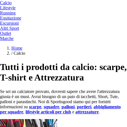
Calcio
Lifestyle
Running
Equitazione
Escursioni
Altri Sport
Outlet
Marche
Home
/
Calcio
Tutti i prodotti da calcio: scarpe,
T-shirt e Attrezzatura
Se sei un calciatore provato, dovresti sapere che avere l'attrezzatura
giusta è un must. Avrai bisogno di un paio di tacchetti, Short, Tute,
palloni e parastinchi. Noi di Sportisgood siamo qui per fornirti
informazioni su
scarpe
,
squadre
,
palloni
,
portieri
,
abbigliamento
per squadre
,
lifestyle
articoli per club
e
attrezzature
.