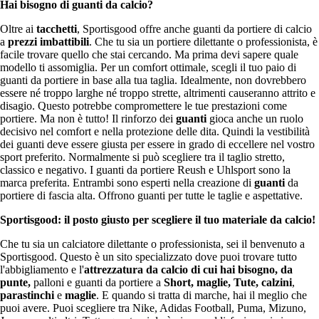
Hai bisogno di guanti da calcio?
Oltre ai
tacchetti
, Sportisgood offre anche guanti da portiere di calcio
a
prezzi imbattibili
. Che tu sia un portiere dilettante o professionista, è
facile trovare quello che stai cercando. Ma prima devi sapere quale
modello ti assomiglia. Per un comfort ottimale, scegli il tuo paio di
guanti da portiere in base alla tua taglia. Idealmente, non dovrebbero
essere né troppo larghe né troppo strette, altrimenti causeranno attrito e
disagio. Questo potrebbe compromettere le tue prestazioni come
portiere. Ma non è tutto! Il rinforzo dei
guanti
gioca anche un ruolo
decisivo nel comfort e nella protezione delle dita. Quindi la vestibilità
dei guanti deve essere giusta per essere in grado di eccellere nel vostro
sport preferito. Normalmente si può scegliere tra il taglio stretto,
classico e negativo. I guanti da portiere Reush e Uhlsport sono la
marca preferita. Entrambi sono esperti nella creazione di
guanti
da
portiere di fascia alta. Offrono guanti per tutte le taglie e aspettative.
Sportisgood: il posto giusto per scegliere il tuo materiale da calcio!
Che tu sia un calciatore dilettante o professionista, sei il benvenuto a
Sportisgood. Questo è un sito specializzato dove puoi trovare tutto
l'abbigliamento e l'
attrezzatura da calcio di cui hai bisogno, da
punte,
palloni e guanti da portiere a
Short,
maglie
,
Tute
,
calzini
,
parastinchi
e
maglie
. E quando si tratta di marche, hai il meglio che
puoi avere. Puoi scegliere tra Nike, Adidas Football, Puma, Mizuno,