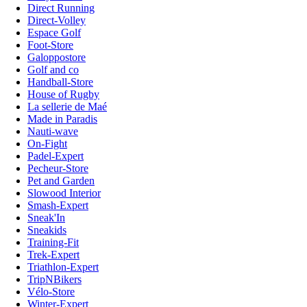
Direct Running
Direct-Volley
Espace Golf
Foot-Store
Galoppostore
Golf and co
Handball-Store
House of Rugby
La sellerie de Maé
Made in Paradis
Nauti-wave
On-Fight
Padel-Expert
Pecheur-Store
Pet and Garden
Slowood Interior
Smash-Expert
Sneak'In
Sneakids
Training-Fit
Trek-Expert
Triathlon-Expert
TripNBikers
Vélo-Store
Winter-Expert