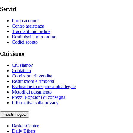
Servizi
Il mio account
Centro assistenza
Traccia il mio ordine
Restituisci il mio ordine
Codici sconto
Chi siamo
Chi siamo?
Contattaci
Condizioni di vendita
Restituzioni e rimborsi
Esclusione di responsabilità legale
Metodi di pagamento
Prezzi e opzioni di consegna
Informativa sulla privacy
I nostri negozi
Basket-Center
Daily Bikers