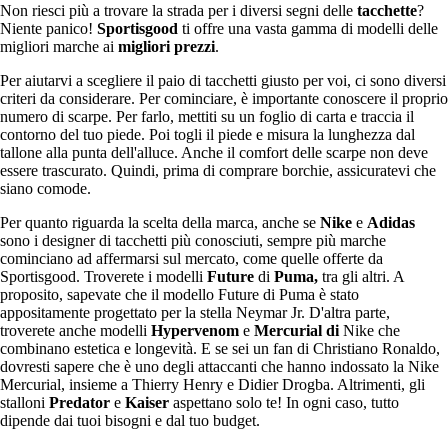
Non riesci più a trovare la strada per i diversi segni delle
tacchette
?
Niente panico!
Sportisgood
ti offre una vasta gamma di modelli delle
migliori marche ai
migliori prezzi
.
Per aiutarvi a scegliere il paio di tacchetti giusto per voi, ci sono diversi
criteri da considerare. Per cominciare, è importante conoscere il proprio
numero di scarpe. Per farlo, mettiti su un foglio di carta e traccia il
contorno del tuo piede. Poi togli il piede e misura la lunghezza dal
tallone alla punta dell'alluce. Anche il comfort delle scarpe non deve
essere trascurato. Quindi, prima di comprare borchie, assicuratevi che
siano comode.
Per quanto riguarda la scelta della marca, anche se
Nike
e
Adidas
sono i designer di tacchetti più conosciuti, sempre più marche
cominciano ad affermarsi sul mercato, come quelle offerte da
Sportisgood. Troverete i modelli
Future
di
Puma,
tra gli altri. A
proposito, sapevate che il modello Future di Puma è stato
appositamente progettato per la stella Neymar Jr. D'altra parte,
troverete anche modelli
Hypervenom
e
Mercurial di
Nike che
combinano estetica e longevità. E se sei un fan di Christiano Ronaldo,
dovresti sapere che è uno degli attaccanti che hanno indossato la Nike
Mercurial, insieme a Thierry Henry e Didier Drogba. Altrimenti, gli
stalloni
Predator
e
Kaiser
aspettano solo te! In ogni caso, tutto
dipende dai tuoi bisogni e dal tuo budget.