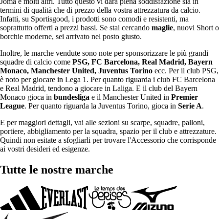
Joma e molti altri. Tutto questo vi darà piena soddisfazione sia in
termini di qualità che di prezzo della vostra attrezzatura da calcio.
Infatti, su Sportisgood, i prodotti sono comodi e resistenti, ma
soprattutto offerti a prezzi bassi. Se stai cercando
maglie
, nuovi Short o
borchie moderne, sei arrivato nel posto giusto.
Inoltre, le marche vendute sono note per sponsorizzare le più grandi
squadre di calcio come
PSG, FC Barcelona, Real Madrid, Bayern
Monaco, Manchester United, Juventus Torino
ecc. Per il club PSG,
è noto per giocare in Lega 1. Per quanto riguarda i club FC Barcelona
e Real Madrid, tendono a giocare in Laliga. E il club del Bayern
Monaco gioca in
bundesliga
e il Manchester United in
Premier
League
. Per quanto riguarda la Juventus Torino, gioca in
Serie A
.
E per maggiori dettagli, vai alle sezioni su scarpe, squadre, palloni,
portiere, abbigliamento per la squadra, spazio per il club e attrezzature.
Quindi non esitate a sfogliarli per trovare l'Accessorio che corrisponde
ai vostri desideri ed esigenze.
Tutte le nostre marche