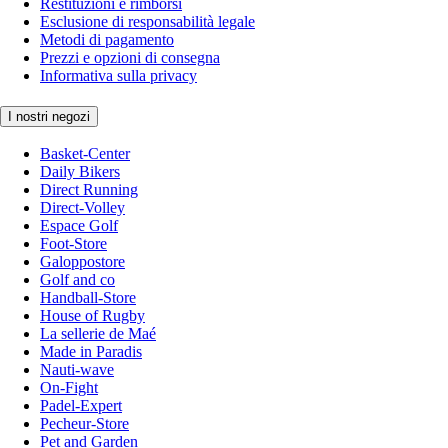
Restituzioni e rimborsi
Esclusione di responsabilità legale
Metodi di pagamento
Prezzi e opzioni di consegna
Informativa sulla privacy
I nostri negozi
Basket-Center
Daily Bikers
Direct Running
Direct-Volley
Espace Golf
Foot-Store
Galoppostore
Golf and co
Handball-Store
House of Rugby
La sellerie de Maé
Made in Paradis
Nauti-wave
On-Fight
Padel-Expert
Pecheur-Store
Pet and Garden