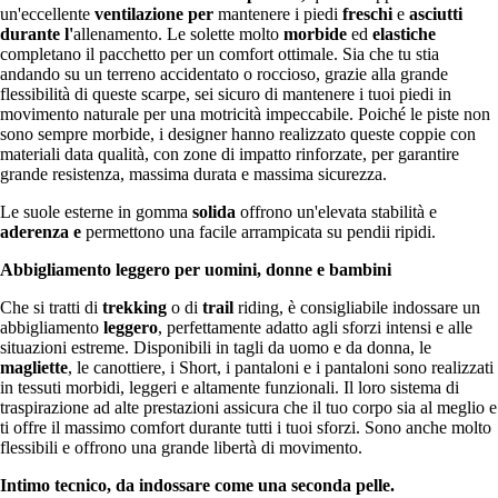
un'eccellente
ventilazione per
mantenere i piedi
freschi
e
asciutti
durante l'
allenamento. Le solette molto
morbide
ed
elastiche
completano il pacchetto per un comfort ottimale. Sia che tu stia
andando su un terreno accidentato o roccioso, grazie alla grande
flessibilità di queste scarpe, sei sicuro di mantenere i tuoi piedi in
movimento naturale per una motricità impeccabile. Poiché le piste non
sono sempre morbide, i designer hanno realizzato queste coppie con
materiali data qualità, con zone di impatto rinforzate, per garantire
grande resistenza, massima durata e massima sicurezza.
Le suole esterne in gomma
solida
offrono un'elevata stabilità e
aderenza e
permettono una facile arrampicata su pendii ripidi.
Abbigliamento leggero per uomini, donne e bambini
Che si tratti di
trekking
o di
trail
riding, è consigliabile indossare un
abbigliamento
leggero
, perfettamente adatto agli sforzi intensi e alle
situazioni estreme. Disponibili in tagli da uomo e da donna, le
magliette
, le canottiere, i Short, i pantaloni e i pantaloni sono realizzati
in tessuti morbidi, leggeri e altamente funzionali. Il loro sistema di
traspirazione ad alte prestazioni assicura che il tuo corpo sia al meglio e
ti offre il massimo comfort durante tutti i tuoi sforzi. Sono anche molto
flessibili e offrono una grande libertà di movimento.
Intimo tecnico, da indossare come una seconda pelle.