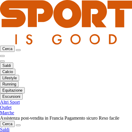
Cerca
Saldi
Calcio
Lifestyle
Running
Equitazione
Escursioni
Altri Sport
Outlet
Marche
Assistenza post-vendita in Francia
Pagamento sicuro
Reso facile
Cerca
Saldi