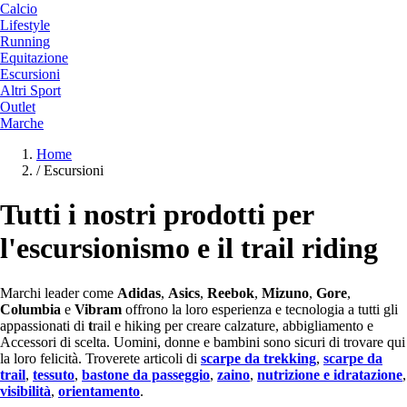
Calcio
Lifestyle
Running
Equitazione
Escursioni
Altri Sport
Outlet
Marche
Home
/
Escursioni
Tutti i nostri prodotti per
l'escursionismo e il trail riding
Marchi leader come
Adidas
,
Asics
,
Reebok
,
Mizuno
,
Gore
,
Columbia
e
Vibram
offrono la loro esperienza e tecnologia a tutti gli
appassionati di
t
rail e hiking per creare calzature, abbigliamento e
Accessori di scelta. Uomini, donne e bambini sono sicuri di trovare qui
la loro felicità. Troverete articoli di
scarpe da trekking
,
scarpe da
trail
,
tessuto
,
bastone da passeggio
,
zaino
,
nutrizione e idratazione
,
visibilità
,
orientamento
.