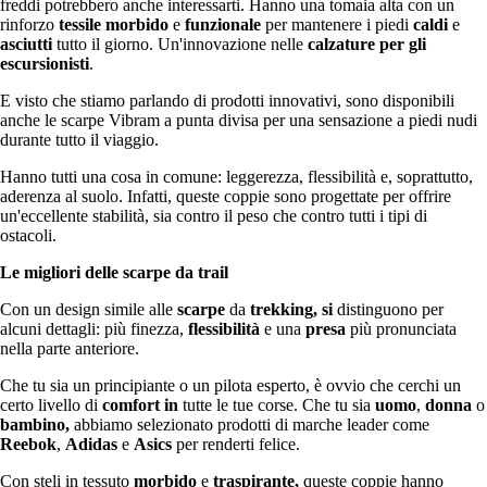
freddi potrebbero anche interessarti. Hanno una tomaia alta con un
rinforzo
tessile morbido
e
funzionale
per mantenere i piedi
caldi
e
asciutti
tutto il giorno. Un'innovazione nelle
calzature per gli
escursionisti
.
E visto che stiamo parlando di prodotti innovativi, sono disponibili
anche le scarpe Vibram a punta divisa per una sensazione a piedi nudi
durante tutto il viaggio.
Hanno tutti una cosa in comune: leggerezza, flessibilità e, soprattutto,
aderenza al suolo. Infatti, queste coppie sono progettate per offrire
un'eccellente stabilità, sia contro il peso che contro tutti i tipi di
ostacoli.
Le migliori delle scarpe da trail
Con un design simile alle
scarpe
da
trekking, si
distinguono per
alcuni dettagli: più finezza,
flessibilità
e una
presa
più pronunciata
nella parte anteriore.
Che tu sia un principiante o un pilota esperto, è ovvio che cerchi un
certo livello di
comfort in
tutte le tue corse. Che tu sia
uomo
,
donna
o
bambino,
abbiamo selezionato prodotti di marche leader come
Reebok
,
Adidas
e
Asics
per renderti felice.
Con steli in tessuto
morbido
e
traspirante,
queste coppie hanno