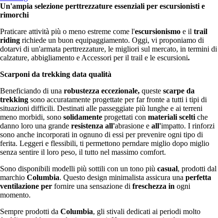
Un'ampia selezione perttrezzature essenziali per escursionisti e
rimorchi
Praticare attività più o meno estreme come l'
escursionismo
e il
trail
riding
richiede un buon equipaggiamento. Oggi, vi proponiamo di
dotarvi di un'armata perttrezzature, le migliori sul mercato, in termini di
calzature, abbigliamento e Accessori per il trail e le escursioni
.
Scarponi da trekking data qualità
Beneficiando di una
robustezza eccezionale,
queste
scarpe da
trekking
sono accuratamente progettate per far fronte a tutti i tipi di
situazioni difficili. Destinati alle passeggiate più lunghe e ai terreni
meno morbidi, sono
solidamente
progettati con
materiali scelti
che
danno loro una grande
resistenza all'
abrasione e
all'
impatto. I rinforzi
sono anche incorporati in ognuno di essi per prevenire ogni tipo di
ferita. Leggeri e flessibili, ti permettono perndare miglio dopo miglio
senza sentire il loro peso, il tutto nel massimo comfort.
Sono disponibili modelli più sottili con un tono più
casual
, prodotti dal
marchio
Columbia
. Questo design minimalista assicura una
perfetta
ventilazione per
fornire una sensazione di
freschezza in
ogni
momento.
Sempre prodotti da
Columbia
, gli stivali dedicati ai periodi molto