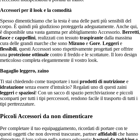
Accessori per il look e la comodità
Spesso dimentichiamo che la testa è una delle parti più sensibili del
corpo. È quindi più giudizioso proteggerla adeguatamente. Anche qui,
è disponibile una vasta gamma per abbigliamento Accessorio.
Berretti
,
fasce
e
cappellini
, realizzati con tessuto
traspirante
dalla massima
cura delle grandi marche che sono
Mizuno
e
Gore
.
Leggeri
e
flessibili
, questi Accessori sono rispettivamente progettati per offrire
una
protezione ottimale
contro il freddo e le scottature. Il loro design
meticoloso completa elegantemente il vostro look.
Bagaglio leggero, zaino
Ti stai chiedendo come trasportare i tuoi
prodotti di nutrizione
e
idratazione
senza essere d'intralcio? Regalati uno di questi zaini
leggeri
e
spaziosi
! Con un sacco di spazio perrchiviazione e piccoli
scomparti per tutti i tipi perccessori, rendono facile il trasporto di tutti i
tipi perttrezzature.
Piccoli Accessori da non dimenticare
Per completare il tuo equipaggiamento, ricordati di portare con te
questi oggetti che non dovresti trascurare, partner
affidabili
che hanno
dimostrato il loro valore nella natura selvaggia:
bastoni da trekking
e