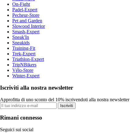
On-Fight
Padel-Expert
Pecheur-Store
Pet and Garden
Slowood Interior
Smash-Expert
Sneak'In
Sneakids
Training-Fit
Trek-Expert
Triathlon-Expert
TripNBikers
Vélo-Store
Winter-Expert
Iscriviti alla nostra newsletter
Approfitta di uno sconto del 10% iscrivendoti alla nostra newsletter
Iscriviti
Rimani connesso
Seguici sui social