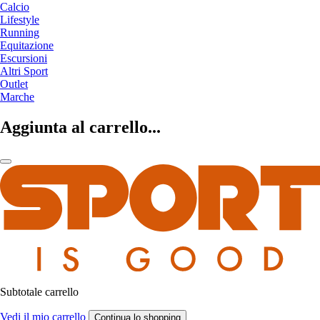
Calcio
Lifestyle
Running
Equitazione
Escursioni
Altri Sport
Outlet
Marche
Aggiunta al carrello...
Subtotale carrello
Vedi il mio carrello
Continua lo shopping