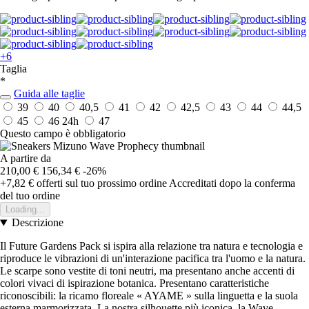
+6
Taglia
*
Guida alle taglie
39
40
40,5
41
42
42,5
43
44
44,5
45
46
24h
47
Questo campo è obbligatorio
A partire da
210,00 €
156,34 €
-26%
+7,82 €
offerti sul tuo prossimo ordine
Accreditati dopo la conferma
del tuo ordine
Loading...
Descrizione
Il Future Gardens Pack si ispira alla relazione tra natura e tecnologia e
riproduce le vibrazioni di un'interazione pacifica tra l'uomo e la natura.
Le scarpe sono vestite di toni neutri, ma presentano anche accenti di
colori vivaci di ispirazione botanica. Presentano caratteristiche
riconoscibili: la ricamo floreale « AYAME » sulla linguetta e la suola
esterna marmorizzata. La nostra silhouette più iconica, la Wave