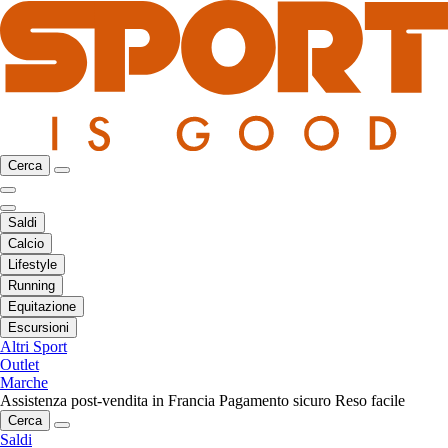
Cerca
Saldi
Calcio
Lifestyle
Running
Equitazione
Escursioni
Altri Sport
Outlet
Marche
Assistenza post-vendita in Francia
Pagamento sicuro
Reso facile
Cerca
Saldi