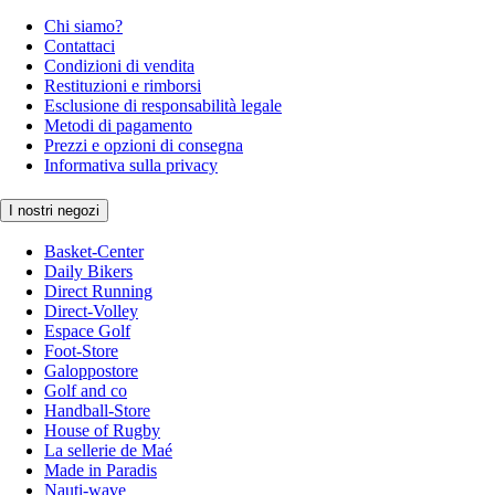
Chi siamo?
Contattaci
Condizioni di vendita
Restituzioni e rimborsi
Esclusione di responsabilità legale
Metodi di pagamento
Prezzi e opzioni di consegna
Informativa sulla privacy
I nostri negozi
Basket-Center
Daily Bikers
Direct Running
Direct-Volley
Espace Golf
Foot-Store
Galoppostore
Golf and co
Handball-Store
House of Rugby
La sellerie de Maé
Made in Paradis
Nauti-wave