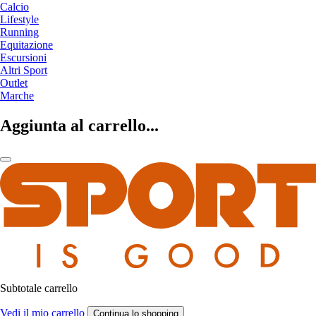
Calcio
Lifestyle
Running
Equitazione
Escursioni
Altri Sport
Outlet
Marche
Aggiunta al carrello...
Subtotale carrello
Vedi il mio carrello
Continua lo shopping