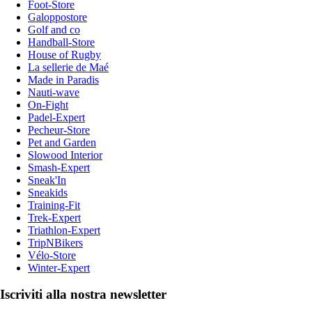
Foot-Store
Galoppostore
Golf and co
Handball-Store
House of Rugby
La sellerie de Maé
Made in Paradis
Nauti-wave
On-Fight
Padel-Expert
Pecheur-Store
Pet and Garden
Slowood Interior
Smash-Expert
Sneak'In
Sneakids
Training-Fit
Trek-Expert
Triathlon-Expert
TripNBikers
Vélo-Store
Winter-Expert
Iscriviti alla nostra newsletter