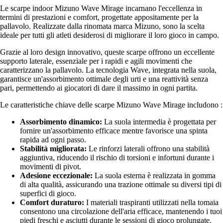
Le scarpe indoor Mizuno Wave Mirage incarnano l'eccellenza in
termini di prestazioni e comfort, progettate appositamente per la
pallavolo. Realizzate dalla rinomata marca Mizuno, sono la scelta
ideale per tutti gli atleti desiderosi di migliorare il loro gioco in campo.
Grazie al loro design innovativo, queste scarpe offrono un eccellente
supporto laterale, essenziale per i rapidi e agili movimenti che
caratterizzano la pallavolo. La tecnologia Wave, integrata nella suola,
garantisce un'assorbimento ottimale degli urti e una reattività senza
pari, permettendo ai giocatori di dare il massimo in ogni partita.
Le caratteristiche chiave delle scarpe Mizuno Wave Mirage includono :
Assorbimento dinamico:
La suola intermedia è progettata per
fornire un'assorbimento efficace mentre favorisce una spinta
rapida ad ogni passo.
Stabilità migliorata:
Le rinforzi laterali offrono una stabilità
aggiuntiva, riducendo il rischio di torsioni e infortuni durante i
movimenti di pivot.
Adesione eccezionale:
La suola esterna è realizzata in gomma
di alta qualità, assicurando una trazione ottimale su diversi tipi di
superfici di gioco.
Comfort duraturo:
I materiali traspiranti utilizzati nella tomaia
consentono una circolazione dell'aria efficace, mantenendo i tuoi
piedi freschi e asciutti durante le sessioni di gioco prolungate.