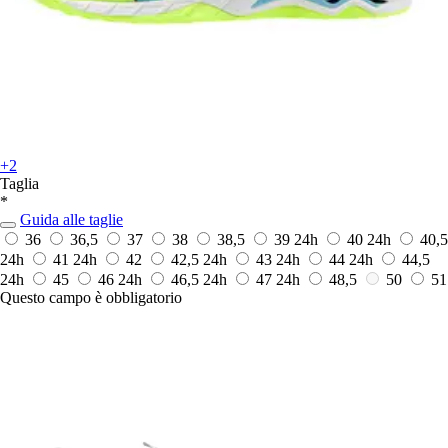
+2
Taglia
*
Guida alle taglie
36
36,5
37
38
38,5
39
24h
40
24h
40,5
24h
41
24h
42
42,5
24h
43
24h
44
24h
44,5
24h
45
46
24h
46,5
24h
47
24h
48,5
50
51
Questo campo è obbligatorio