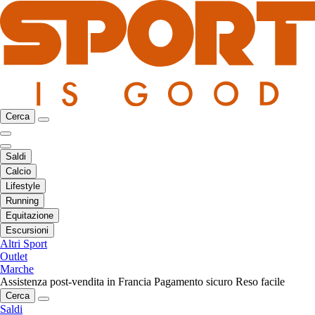
Cerca
Saldi
Calcio
Lifestyle
Running
Equitazione
Escursioni
Altri Sport
Outlet
Marche
Assistenza post-vendita in Francia
Pagamento sicuro
Reso facile
Cerca
Saldi