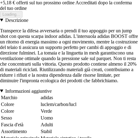
+5,18 €
offerti sul tuo prossimo ordine
Accreditati dopo la conferma
del tuo ordine
Loading...
Descrizione
Transperce la difesa avversaria o prendi il tuo appoggio per un jump
shot con questa scarpa indoor adidas. L'intersuola adidas BOOST offre
un ritorno di energia massimo a ogni movimento, mentre la costruzione
del telaio ti assicura un supporto perfetto per cambi di appoggio e di
direzione fulminei. La tomaia e la linguetta in mesh garantiscono una
ventilazione ottimale quando la pressione sale sul parquet. Non ti resta
che concentrarti sulla vittoria. Questo prodotto contiene almeno il 20%
di materiali riciclati. Riutilizzando materiali già creati, contribuiamo a
ridurre i rifiuti e la nostra dipendenza dalle risorse limitate, per
diminuire l'impronta ecologica dei prodotti che fabbrichiamo.
Informazioni aggiuntive
Marchio
adidas
Colore
luclem/carbon/lucl
Colore
Verde
Sesso
Uomo
Fascia d'età
Adulti
Assortimento
Stabil