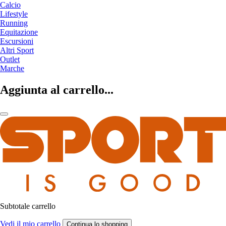
Calcio
Lifestyle
Running
Equitazione
Escursioni
Altri Sport
Outlet
Marche
Aggiunta al carrello...
Subtotale carrello
Vedi il mio carrello
Continua lo shopping