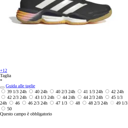
+12
Taglia
*
Guida alle taglie
39 1/3
24h
40
24h
40 2/3
24h
41 1/3
24h
42
24h
42 2/3
24h
43 1/3
24h
44
24h
44 2/3
24h
45 1/3
24h
46
46 2/3
24h
47 1/3
48
48 2/3
24h
49 1/3
50
Questo campo è obbligatorio