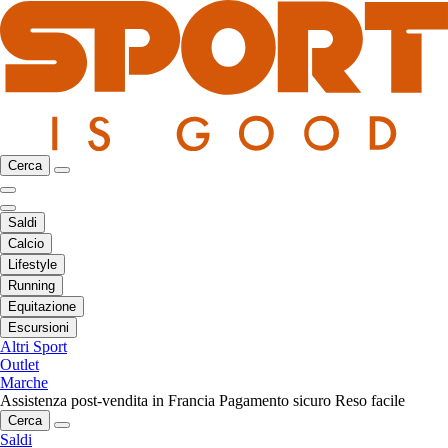
Cerca
Saldi
Calcio
Lifestyle
Running
Equitazione
Escursioni
Altri Sport
Outlet
Marche
Assistenza post-vendita in Francia
Pagamento sicuro
Reso facile
Cerca
Saldi