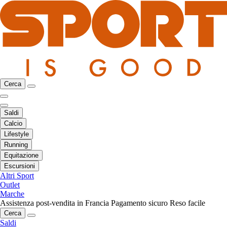
Cerca
Saldi
Calcio
Lifestyle
Running
Equitazione
Escursioni
Altri Sport
Outlet
Marche
Assistenza post-vendita in Francia
Pagamento sicuro
Reso facile
Cerca
Saldi