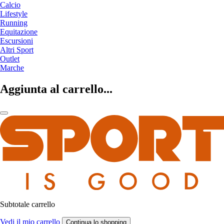
Calcio
Lifestyle
Running
Equitazione
Escursioni
Altri Sport
Outlet
Marche
Aggiunta al carrello...
Subtotale carrello
Vedi il mio carrello
Continua lo shopping