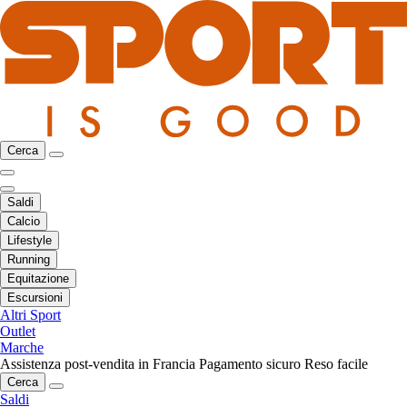
Cerca
Saldi
Calcio
Lifestyle
Running
Equitazione
Escursioni
Altri Sport
Outlet
Marche
Assistenza post-vendita in Francia
Pagamento sicuro
Reso facile
Cerca
Saldi