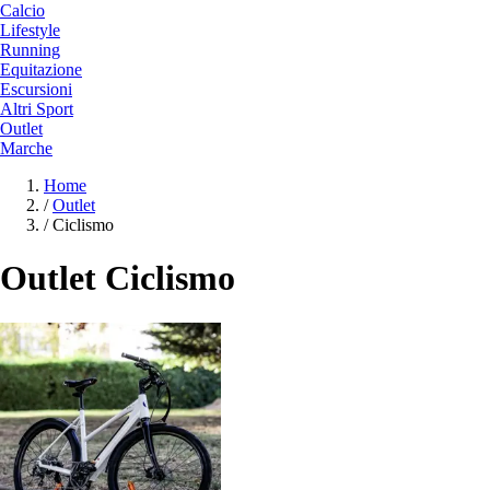
Calcio
Lifestyle
Running
Equitazione
Escursioni
Altri Sport
Outlet
Marche
Home
/
Outlet
/
Ciclismo
Outlet Ciclismo