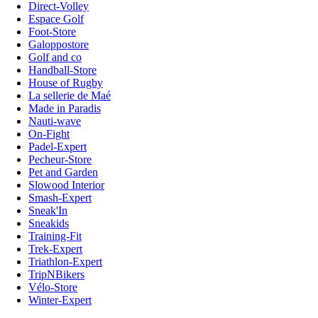
Direct-Volley
Espace Golf
Foot-Store
Galoppostore
Golf and co
Handball-Store
House of Rugby
La sellerie de Maé
Made in Paradis
Nauti-wave
On-Fight
Padel-Expert
Pecheur-Store
Pet and Garden
Slowood Interior
Smash-Expert
Sneak'In
Sneakids
Training-Fit
Trek-Expert
Triathlon-Expert
TripNBikers
Vélo-Store
Winter-Expert