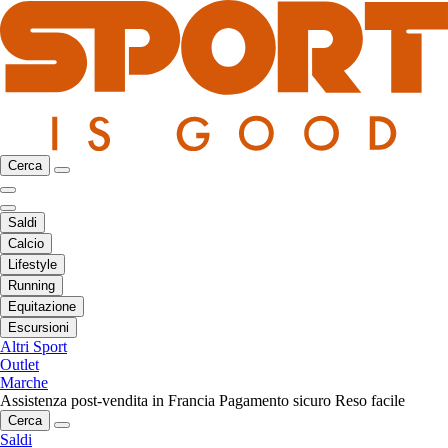
Cerca
Saldi
Calcio
Lifestyle
Running
Equitazione
Escursioni
Altri Sport
Outlet
Marche
Assistenza post-vendita in Francia
Pagamento sicuro
Reso facile
Cerca
Saldi