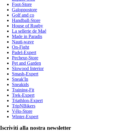
Foot-Store
Galoppostore
Golf and co
Handball-Store
House of Rugby
La sellerie de Maé
Made in Paradis
Nauti-wave
On-Fight
Padel-Expert
Pecheur-Store
Pet and Garden
Slowood Interior
Smash-Expert
Sneak'In
Sneakids
Training-Fit
Trek-Expert
Triathlon-Expert
TripNBikers
Vélo-Store
Winter-Expert
Iscriviti alla nostra newsletter