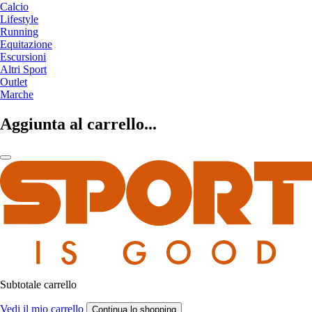
Calcio
Lifestyle
Running
Equitazione
Escursioni
Altri Sport
Outlet
Marche
Aggiunta al carrello...
Subtotale carrello
Vedi il mio carrello
Continua lo shopping