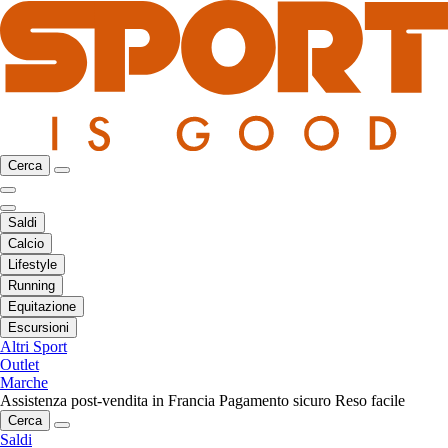
Cerca
Saldi
Calcio
Lifestyle
Running
Equitazione
Escursioni
Altri Sport
Outlet
Marche
Assistenza post-vendita in Francia
Pagamento sicuro
Reso facile
Cerca
Saldi