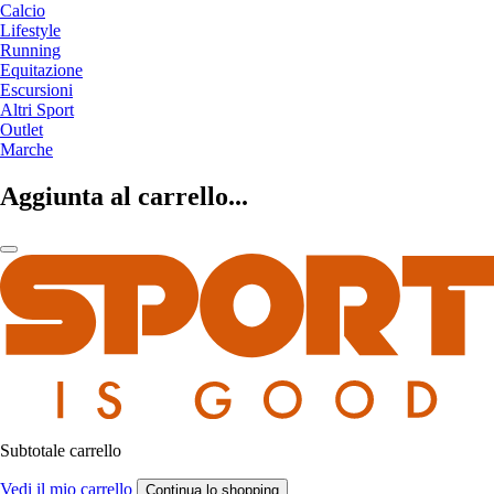
Calcio
Lifestyle
Running
Equitazione
Escursioni
Altri Sport
Outlet
Marche
Aggiunta al carrello...
Subtotale carrello
Vedi il mio carrello
Continua lo shopping