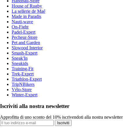
Handball-Store
House of Rugby
La sellerie de Maé
Made in Paradis
Nauti-wave
On-Fight
Padel-Expert
Pecheur-Store
Pet and Garden
Slowood Interior
Smash-Expert
Sneak'In
Sneakids
Training-Fit
Trek-Expert
Triathlon-Expert
TripNBikers
Vélo-Store
Winter-Expert
Iscriviti alla nostra newsletter
Approfitta di uno sconto del 10% iscrivendoti alla nostra newsletter
Iscriviti