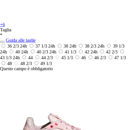
+6
Taglia
*
Guida alle taglie
36 2/3
24h
37 1/3
24h
38
24h
38 2/3
24h
39 1/3
24h
40
24h
40 2/3
24h
41 1/3
42
24h
42 2/3
43 1/3
24h
44
44 2/3
45 1/3
46
46 2/3
47 1/3
48
48 2/3
49 1/3
Questo campo è obbligatorio