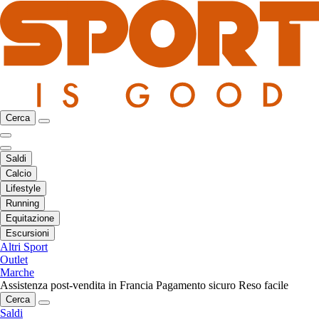
Cerca
Saldi
Calcio
Lifestyle
Running
Equitazione
Escursioni
Altri Sport
Outlet
Marche
Assistenza post-vendita in Francia
Pagamento sicuro
Reso facile
Cerca
Saldi