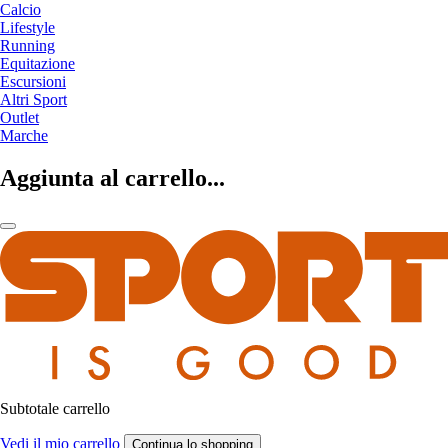
Calcio
Lifestyle
Running
Equitazione
Escursioni
Altri Sport
Outlet
Marche
Aggiunta al carrello...
Subtotale carrello
Vedi il mio carrello
Continua lo shopping