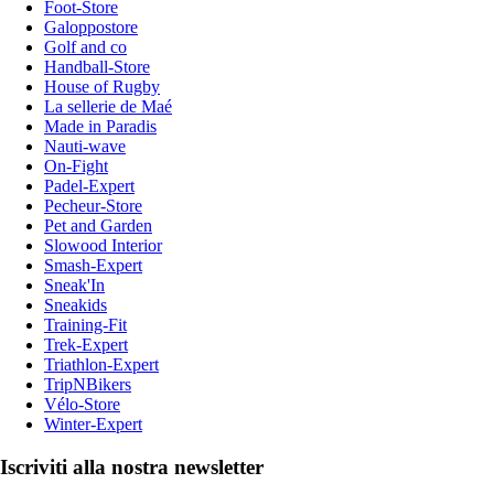
Foot-Store
Galoppostore
Golf and co
Handball-Store
House of Rugby
La sellerie de Maé
Made in Paradis
Nauti-wave
On-Fight
Padel-Expert
Pecheur-Store
Pet and Garden
Slowood Interior
Smash-Expert
Sneak'In
Sneakids
Training-Fit
Trek-Expert
Triathlon-Expert
TripNBikers
Vélo-Store
Winter-Expert
Iscriviti alla nostra newsletter