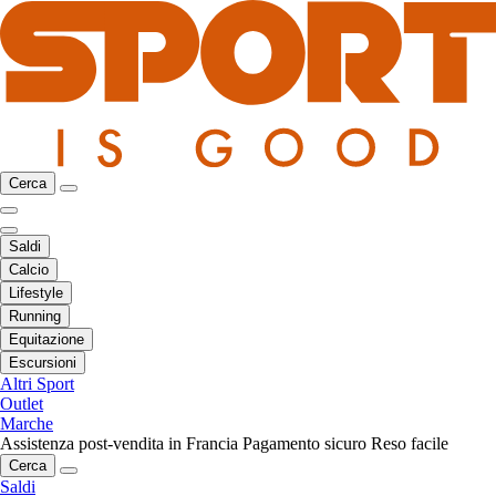
Cerca
Saldi
Calcio
Lifestyle
Running
Equitazione
Escursioni
Altri Sport
Outlet
Marche
Assistenza post-vendita in Francia
Pagamento sicuro
Reso facile
Cerca
Saldi