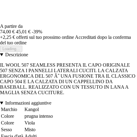
A partire da
74,00 €
45,01 €
-39%
+2,25 €
offerti sul tuo prossimo ordine
Accreditati dopo la conferma
del tuo ordine
Loading...
Descrizione
IL WOOL 507 SEAMLESS PRESENTA IL CAPO ORIGINALE
507 SENZA I PANNELLI LATERALI CUCITI. LA CALZATA
ERGONOMICA DEL 507 Ãˆ UNA FUSIONE TRA IL CLASSICO
CAPO 504 E LA CALZATA DI UN CAPPELLINO DA
BASEBALL. REALIZZATO CON UN TESSUTO IN LANA A
MAGLIA SENZA CUCITURE.
Informazioni aggiuntive
Marchio
Kangol
Colore
prugna intenso
Colore
Viola
Sesso
Misto
Fascia d'età
Adulti