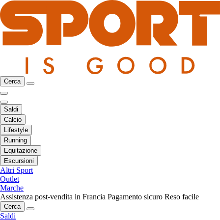
Cerca
Saldi
Calcio
Lifestyle
Running
Equitazione
Escursioni
Altri Sport
Outlet
Marche
Assistenza post-vendita in Francia
Pagamento sicuro
Reso facile
Cerca
Saldi