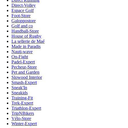
Direct Running
Direct-Volley
Espace Golf
Foot-Store
Galoppostore
Golf and co
Handball-Store
House of Rugby
La sellerie de Maé
Made in Paradis
Nauti-wave
On-Fight
Padel-Expert
Pecheur-Store
Pet and Garden
Slowood Interior
Smash-Expert
Sneak'In
Sneakids
Training-Fit
Trek-Expert
Triathlon-Expert
TripNBikers
Vélo-Store
Winter-Expert