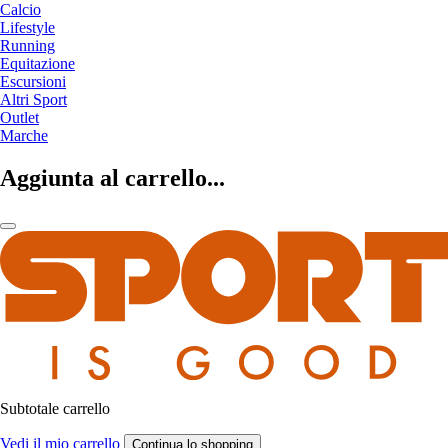
Calcio
Lifestyle
Running
Equitazione
Escursioni
Altri Sport
Outlet
Marche
Aggiunta al carrello...
Subtotale carrello
Vedi il mio carrello
Continua lo shopping