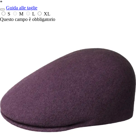
*
Guida alle taglie
S
M
L
XL
Questo campo è obbligatorio