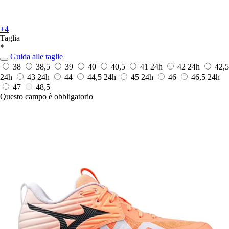
+4
Taglia
*
Guida alle taglie
38
38,5
39
40
40,5
41
24h
42
24h
42,5
24h
43
24h
44
44,5
24h
45
24h
46
46,5
24h
47
48,5
Questo campo è obbligatorio