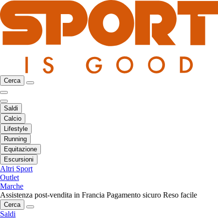
Cerca
Saldi
Calcio
Lifestyle
Running
Equitazione
Escursioni
Altri Sport
Outlet
Marche
Assistenza post-vendita in Francia
Pagamento sicuro
Reso facile
Cerca
Saldi