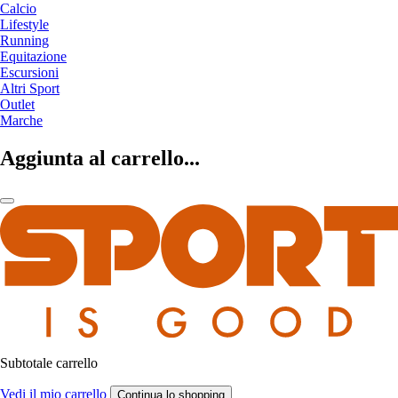
Calcio
Lifestyle
Running
Equitazione
Escursioni
Altri Sport
Outlet
Marche
Aggiunta al carrello...
Subtotale carrello
Vedi il mio carrello
Continua lo shopping