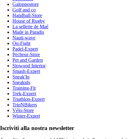
Galoppostore
Golf and co
Handball-Store
House of Rugby
La sellerie de Maé
Made in Paradis
Nauti-wave
On-Fight
Padel-Expert
Pecheur-Store
Pet and Garden
Slowood Interior
Smash-Expert
Sneak'In
Sneakids
Training-Fit
Trek-Expert
Triathlon-Expert
TripNBikers
Vélo-Store
Winter-Expert
Iscriviti alla nostra newsletter