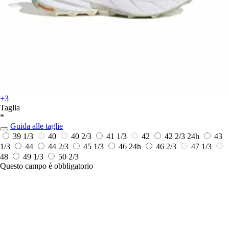
+3
Taglia
*
Guida alle taglie
39 1/3
40
40 2/3
41 1/3
42
42 2/3
24h
43
1/3
44
44 2/3
45 1/3
46
24h
46 2/3
47 1/3
48
49 1/3
50 2/3
Questo campo è obbligatorio