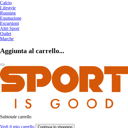
Calcio
Lifestyle
Running
Equitazione
Escursioni
Altri Sport
Outlet
Marche
Aggiunta al carrello...
Subtotale carrello
Vedi il mio carrello
Continua lo shopping