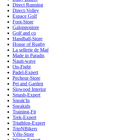
Direct Running
Direct-Volley
Espace Golf
Foot-Store
Galoppostore
Golf and co
Handball-Store
House of Rugby
La sellerie de Maé
Made in Paradis
Nauti-wave
On-Fight
Padel-Expert
Pecheur-Store
Pet and Garden
Slowood Interior
Smash-Expert
Sneak'In
Sneakids
Training-Fit
Trek-Expert
Triathlon-Expert
TripNBikers
Vélo-Store
Winter-Expert