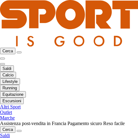
Cerca
Saldi
Calcio
Lifestyle
Running
Equitazione
Escursioni
Altri Sport
Outlet
Marche
Assistenza post-vendita in Francia
Pagamento sicuro
Reso facile
Cerca
Saldi