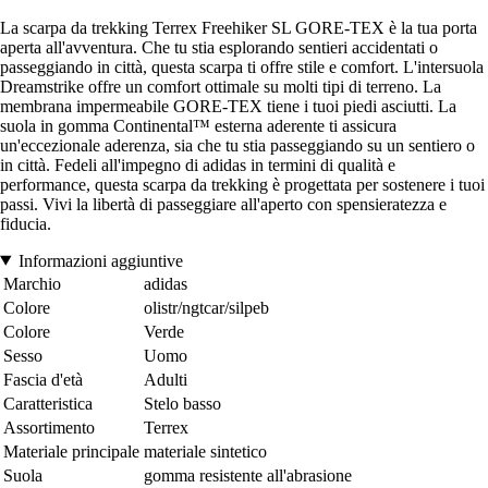
La scarpa da trekking Terrex Freehiker SL GORE-TEX è la tua porta
aperta all'avventura. Che tu stia esplorando sentieri accidentati o
passeggiando in città, questa scarpa ti offre stile e comfort. L'intersuola
Dreamstrike offre un comfort ottimale su molti tipi di terreno. La
membrana impermeabile GORE-TEX tiene i tuoi piedi asciutti. La
suola in gomma Continental™ esterna aderente ti assicura
un'eccezionale aderenza, sia che tu stia passeggiando su un sentiero o
in città. Fedeli all'impegno di adidas in termini di qualità e
performance, questa scarpa da trekking è progettata per sostenere i tuoi
passi. Vivi la libertà di passeggiare all'aperto con spensieratezza e
fiducia.
Informazioni aggiuntive
Marchio
adidas
Colore
olistr/ngtcar/silpeb
Colore
Verde
Sesso
Uomo
Fascia d'età
Adulti
Caratteristica
Stelo basso
Assortimento
Terrex
Materiale principale
materiale sintetico
Suola
gomma resistente all'abrasione