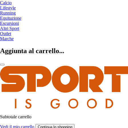
Calcio
Lifestyle
Running
Equitazione
Escursioni
Altri Sport
Outlet
Marche
Aggiunta al carrello...
Subtotale carrello
Vedi il mio carrello
Continua lo shopping