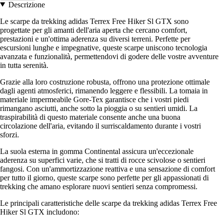
Descrizione
Le scarpe da trekking adidas Terrex Free Hiker Sl GTX sono
progettate per gli amanti dell'aria aperta che cercano comfort,
prestazioni e un'ottima aderenza su diversi terreni. Perfette per
escursioni lunghe e impegnative, queste scarpe uniscono tecnologia
avanzata e funzionalità, permettendovi di godere delle vostre avventure
in tutta serenità.
Grazie alla loro costruzione robusta, offrono una protezione ottimale
dagli agenti atmosferici, rimanendo leggere e flessibili. La tomaia in
materiale impermeabile Gore-Tex garantisce che i vostri piedi
rimangano asciutti, anche sotto la pioggia o su sentieri umidi. La
traspirabilità di questo materiale consente anche una buona
circolazione dell'aria, evitando il surriscaldamento durante i vostri
sforzi.
La suola esterna in gomma Continental assicura un'eccezionale
aderenza su superfici varie, che si tratti di rocce scivolose o sentieri
fangosi. Con un'ammortizzazione reattiva e una sensazione di comfort
per tutto il giorno, queste scarpe sono perfette per gli appassionati di
trekking che amano esplorare nuovi sentieri senza compromessi.
Le principali caratteristiche delle scarpe da trekking adidas Terrex Free
Hiker Sl GTX includono: