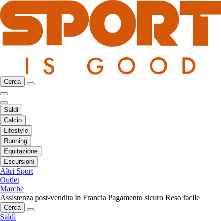
Cerca
Saldi
Calcio
Lifestyle
Running
Equitazione
Escursioni
Altri Sport
Outlet
Marche
Assistenza post-vendita in Francia
Pagamento sicuro
Reso facile
Cerca
Saldi