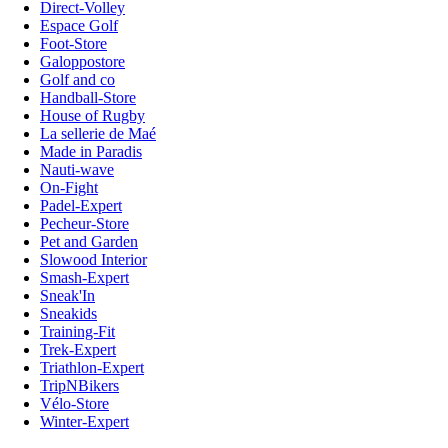
Direct-Volley
Espace Golf
Foot-Store
Galoppostore
Golf and co
Handball-Store
House of Rugby
La sellerie de Maé
Made in Paradis
Nauti-wave
On-Fight
Padel-Expert
Pecheur-Store
Pet and Garden
Slowood Interior
Smash-Expert
Sneak'In
Sneakids
Training-Fit
Trek-Expert
Triathlon-Expert
TripNBikers
Vélo-Store
Winter-Expert