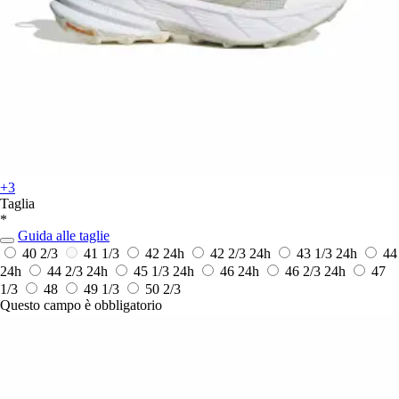
+3
Taglia
*
Guida alle taglie
40 2/3
41 1/3
42
24h
42 2/3
24h
43 1/3
24h
44
24h
44 2/3
24h
45 1/3
24h
46
24h
46 2/3
24h
47
1/3
48
49 1/3
50 2/3
Questo campo è obbligatorio