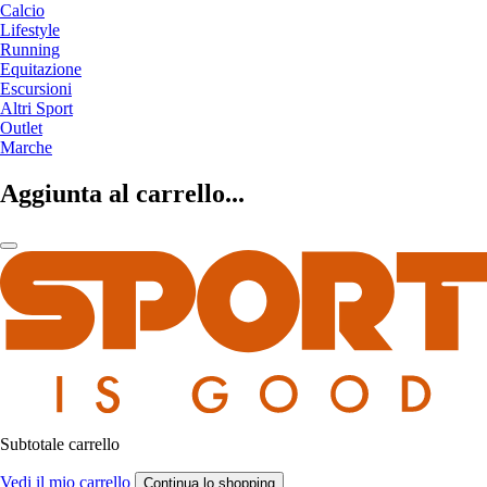
Calcio
Lifestyle
Running
Equitazione
Escursioni
Altri Sport
Outlet
Marche
Aggiunta al carrello...
Subtotale carrello
Vedi il mio carrello
Continua lo shopping