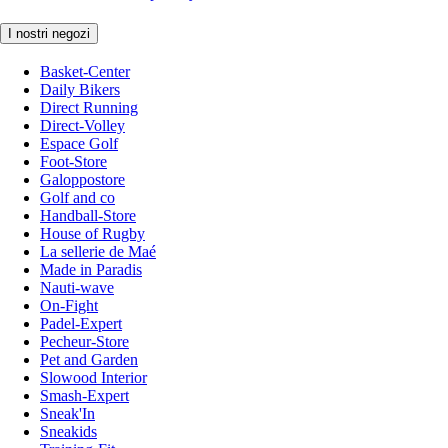
I nostri negozi
Basket-Center
Daily Bikers
Direct Running
Direct-Volley
Espace Golf
Foot-Store
Galoppostore
Golf and co
Handball-Store
House of Rugby
La sellerie de Maé
Made in Paradis
Nauti-wave
On-Fight
Padel-Expert
Pecheur-Store
Pet and Garden
Slowood Interior
Smash-Expert
Sneak'In
Sneakids