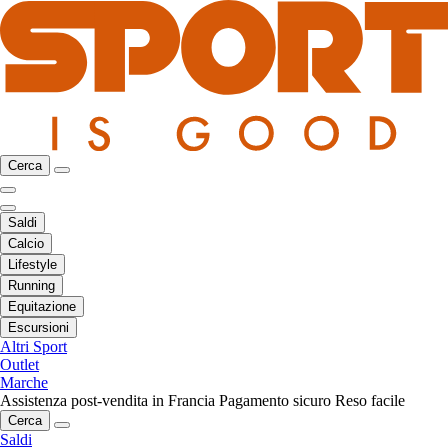
Cerca
Saldi
Calcio
Lifestyle
Running
Equitazione
Escursioni
Altri Sport
Outlet
Marche
Assistenza post-vendita in Francia
Pagamento sicuro
Reso facile
Cerca
Saldi