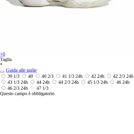
+0
Taglia
*
Guida alle taglie
39 1/3
40
40 2/3
41 1/3
24h
42
24h
42 2/3
24h
43 1/3
24h
44
24h
44 2/3
24h
45 1/3
24h
46
24h
46 2/3
24h
47 1/3
Questo campo è obbligatorio