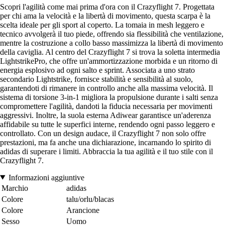
Scopri l'agilità come mai prima d'ora con il Crazyflight 7. Progettata
per chi ama la velocità e la libertà di movimento, questa scarpa è la
scelta ideale per gli sport al coperto. La tomaia in mesh leggero e
tecnico avvolgerà il tuo piede, offrendo sia flessibilità che ventilazione,
mentre la costruzione a collo basso massimizza la libertà di movimento
della caviglia. Al centro del Crazyflight 7 si trova la soletta intermedia
LightstrikePro, che offre un'ammortizzazione morbida e un ritorno di
energia esplosivo ad ogni salto e sprint. Associata a uno strato
secondario Lightstrike, fornisce stabilità e sensibilità al suolo,
garantendoti di rimanere in controllo anche alla massima velocità. Il
sistema di torsione 3-in-1 migliora la propulsione durante i salti senza
compromettere l'agilità, dandoti la fiducia necessaria per movimenti
aggressivi. Inoltre, la suola esterna Adiwear garantisce un'aderenza
affidabile su tutte le superfici interne, rendendo ogni passo leggero e
controllato. Con un design audace, il Crazyflight 7 non solo offre
prestazioni, ma fa anche una dichiarazione, incarnando lo spirito di
adidas di superare i limiti. Abbraccia la tua agilità e il tuo stile con il
Crazyflight 7.
Informazioni aggiuntive
Marchio
adidas
Colore
talu/orlu/blacas
Colore
Arancione
Sesso
Uomo