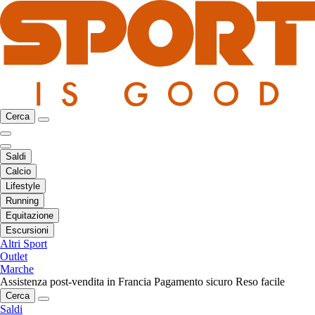
Cerca
Saldi
Calcio
Lifestyle
Running
Equitazione
Escursioni
Altri Sport
Outlet
Marche
Assistenza post-vendita in Francia
Pagamento sicuro
Reso facile
Cerca
Saldi