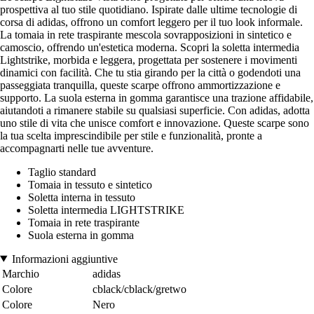
prospettiva al tuo stile quotidiano. Ispirate dalle ultime tecnologie di
corsa di adidas, offrono un comfort leggero per il tuo look informale.
La tomaia in rete traspirante mescola sovrapposizioni in sintetico e
camoscio, offrendo un'estetica moderna. Scopri la soletta intermedia
Lightstrike, morbida e leggera, progettata per sostenere i movimenti
dinamici con facilità. Che tu stia girando per la città o godendoti una
passeggiata tranquilla, queste scarpe offrono ammortizzazione e
supporto. La suola esterna in gomma garantisce una trazione affidabile,
aiutandoti a rimanere stabile su qualsiasi superficie. Con adidas, adotta
uno stile di vita che unisce comfort e innovazione. Queste scarpe sono
la tua scelta imprescindibile per stile e funzionalità, pronte a
accompagnarti nelle tue avventure.
Taglio standard
Tomaia in tessuto e sintetico
Soletta interna in tessuto
Soletta intermedia LIGHTSTRIKE
Tomaia in rete traspirante
Suola esterna in gomma
Informazioni aggiuntive
Marchio
adidas
Colore
cblack/cblack/gretwo
Colore
Nero