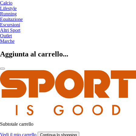
Calcio
Lifestyle
Running
Equitazione
Escursioni
Altri Sport
Outlet
Marche
Aggiunta al carrello...
Subtotale carrello
Vedi il mio carrello
Continua lo shopping