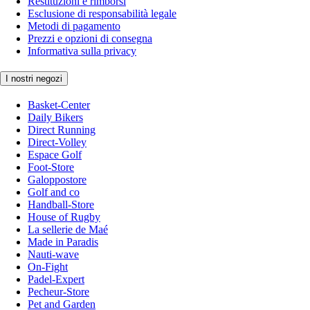
Restituzioni e rimborsi
Esclusione di responsabilità legale
Metodi di pagamento
Prezzi e opzioni di consegna
Informativa sulla privacy
I nostri negozi
Basket-Center
Daily Bikers
Direct Running
Direct-Volley
Espace Golf
Foot-Store
Galoppostore
Golf and co
Handball-Store
House of Rugby
La sellerie de Maé
Made in Paradis
Nauti-wave
On-Fight
Padel-Expert
Pecheur-Store
Pet and Garden