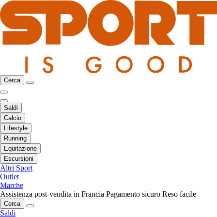
Cerca
Saldi
Calcio
Lifestyle
Running
Equitazione
Escursioni
Altri Sport
Outlet
Marche
Assistenza post-vendita in Francia
Pagamento sicuro
Reso facile
Cerca
Saldi