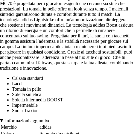
MC70 è progettata per i giocatori esigenti che cercano sia stile che
prestazioni. La tomaia in pelle offre un look senza tempo. I materiali
sintetici garantiscono durata e comfort durante tutto il match. La
tecnologia adidas Lightstrike offre un'ammortizzazione ultraleggera
che sostiene i movimenti dinamici. La tecnologia adidas Boost assicura
un ritorno di energia e un comfort che ti permette di rimanere
concentrato sul tuo swing. Progettata per il turf, la suola con tacchetti
in gomma assicura l’aderenza e la stabilità necessarie per giocare sul
campo. La finitura impermeabile aiuta a mantenere i tuoi piedi asciutti
per giocare in qualsiasi condizione. Grazie ai tacchetti sostituibili, puoi
anche personalizzare l'aderenza in base al tuo stile di gioco. Che tu
parta o cammini sul fairway, questa scarpa è la tua alleata, combinando
tradizione e innovazione.
Calzata standard
Lacci
Tomaia in pelle
Soletta sintetica
Soletta intermedia BOOST
Impermeabile
Suola Traxion
Informazioni aggiuntive
Marchio
adidas
Colore
ftwwht/cgreen/silvmt