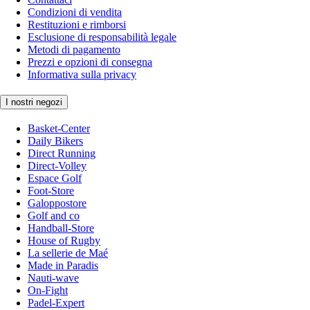
Condizioni di vendita
Restituzioni e rimborsi
Esclusione di responsabilità legale
Metodi di pagamento
Prezzi e opzioni di consegna
Informativa sulla privacy
I nostri negozi
Basket-Center
Daily Bikers
Direct Running
Direct-Volley
Espace Golf
Foot-Store
Galoppostore
Golf and co
Handball-Store
House of Rugby
La sellerie de Maé
Made in Paradis
Nauti-wave
On-Fight
Padel-Expert