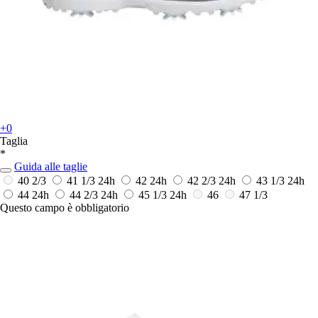
+0
Taglia
*
Guida alle taglie
40 2/3
41 1/3
24h
42
24h
42 2/3
24h
43 1/3
24h
44
24h
44 2/3
24h
45 1/3
24h
46
47 1/3
Questo campo è obbligatorio