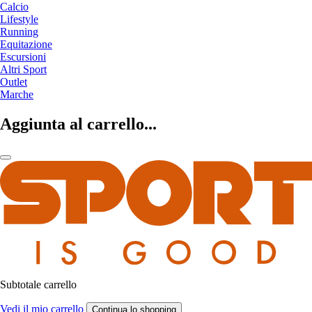
Calcio
Lifestyle
Running
Equitazione
Escursioni
Altri Sport
Outlet
Marche
Aggiunta al carrello...
Subtotale carrello
Vedi il mio carrello
Continua lo shopping