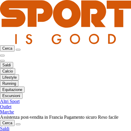
Cerca
Saldi
Calcio
Lifestyle
Running
Equitazione
Escursioni
Altri Sport
Outlet
Marche
Assistenza post-vendita in Francia
Pagamento sicuro
Reso facile
Cerca
Saldi