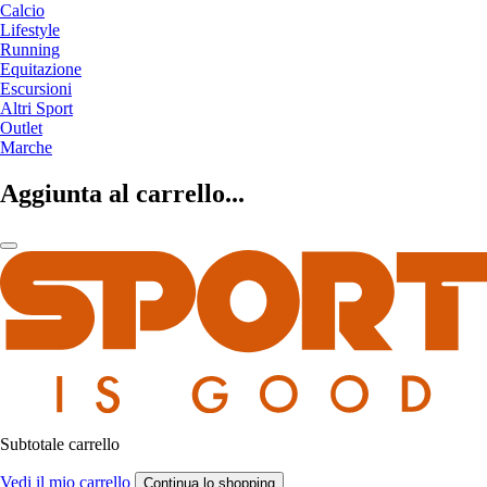
Calcio
Lifestyle
Running
Equitazione
Escursioni
Altri Sport
Outlet
Marche
Aggiunta al carrello...
Subtotale carrello
Vedi il mio carrello
Continua lo shopping