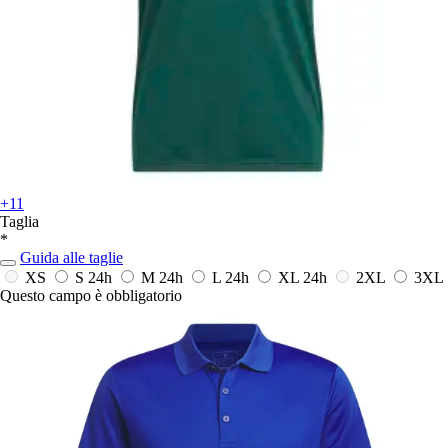
+11
Taglia
*
Guida alle taglie
XS
S
24h
M
24h
L
24h
XL
24h
2XL
3XL
Questo campo è obbligatorio