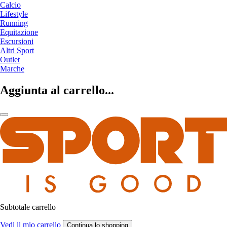
Calcio
Lifestyle
Running
Equitazione
Escursioni
Altri Sport
Outlet
Marche
Aggiunta al carrello...
Subtotale carrello
Vedi il mio carrello
Continua lo shopping