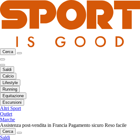
Cerca
Saldi
Calcio
Lifestyle
Running
Equitazione
Escursioni
Altri Sport
Outlet
Marche
Assistenza post-vendita in Francia
Pagamento sicuro
Reso facile
Cerca
Saldi