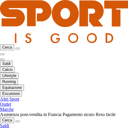
Cerca
Saldi
Calcio
Lifestyle
Running
Equitazione
Escursioni
Altri Sport
Outlet
Marche
Assistenza post-vendita in Francia
Pagamento sicuro
Reso facile
Cerca
Saldi