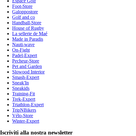
Espace Golf
Foot-Store
Galoppostore
Golf and co
Handball-Store
House of Rugby
La sellerie de Maé
Made in Paradis
Nauti-wave
On-Fight
Padel-Expert
Pecheur-Store
Pet and Garden
Slowood Interior
Smash-Expert
Sneak'In
Sneakids
Training-Fit
Trek-Expert
Triathlon-Expert
TripNBikers
Vélo-Store
Winter-Expert
Iscriviti alla nostra newsletter