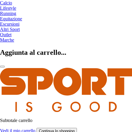
Calcio
Lifestyle
Running
Equitazione
Escursioni
Altri Sport
Outlet
Marche
Aggiunta al carrello...
Subtotale carrello
Vedi il mio carrello
Continua lo shopping