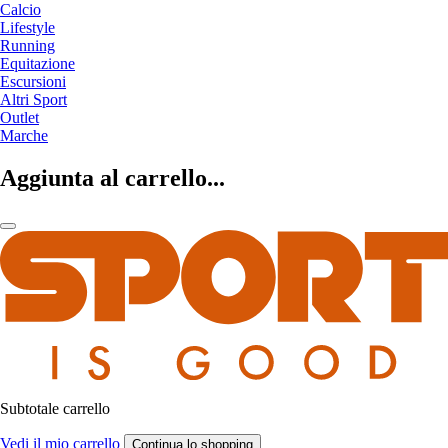
Calcio
Lifestyle
Running
Equitazione
Escursioni
Altri Sport
Outlet
Marche
Aggiunta al carrello...
Subtotale carrello
Vedi il mio carrello
Continua lo shopping