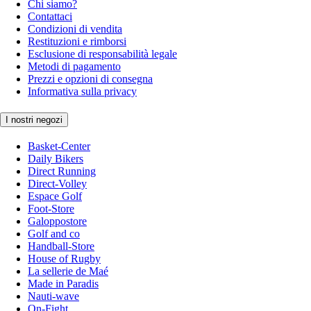
Chi siamo?
Contattaci
Condizioni di vendita
Restituzioni e rimborsi
Esclusione di responsabilità legale
Metodi di pagamento
Prezzi e opzioni di consegna
Informativa sulla privacy
I nostri negozi
Basket-Center
Daily Bikers
Direct Running
Direct-Volley
Espace Golf
Foot-Store
Galoppostore
Golf and co
Handball-Store
House of Rugby
La sellerie de Maé
Made in Paradis
Nauti-wave
On-Fight