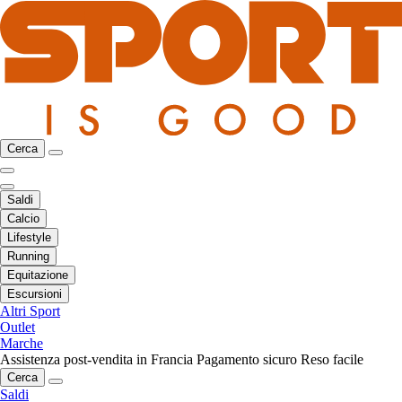
Cerca
Saldi
Calcio
Lifestyle
Running
Equitazione
Escursioni
Altri Sport
Outlet
Marche
Assistenza post-vendita in Francia
Pagamento sicuro
Reso facile
Cerca
Saldi