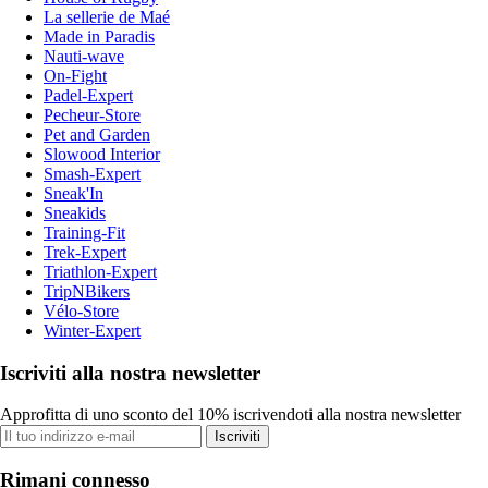
La sellerie de Maé
Made in Paradis
Nauti-wave
On-Fight
Padel-Expert
Pecheur-Store
Pet and Garden
Slowood Interior
Smash-Expert
Sneak'In
Sneakids
Training-Fit
Trek-Expert
Triathlon-Expert
TripNBikers
Vélo-Store
Winter-Expert
Iscriviti alla nostra newsletter
Approfitta di uno sconto del 10% iscrivendoti alla nostra newsletter
Iscriviti
Rimani connesso