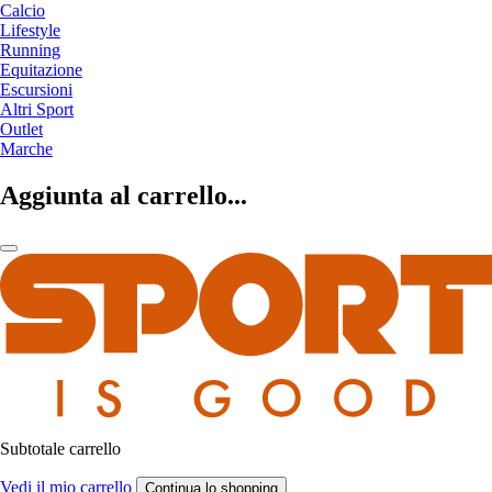
Calcio
Lifestyle
Running
Equitazione
Escursioni
Altri Sport
Outlet
Marche
Aggiunta al carrello...
Subtotale carrello
Vedi il mio carrello
Continua lo shopping