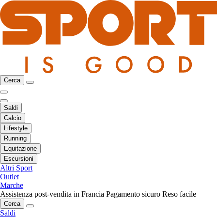
Cerca
Saldi
Calcio
Lifestyle
Running
Equitazione
Escursioni
Altri Sport
Outlet
Marche
Assistenza post-vendita in Francia
Pagamento sicuro
Reso facile
Cerca
Saldi