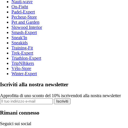
Nauti-wave
On-Fight
Padel-Expert
Pecheur-Store
Pet and Garden
Slowood Interior
Smash-Expert
Sneak'In
Sneakids
Training-Fit
Trek-Expert
Triathlon-Expert
TripNBikers
Vélo-Store
Winter-Expert
Iscriviti alla nostra newsletter
Approfitta di uno sconto del 10% iscrivendoti alla nostra newsletter
Iscriviti
Rimani connesso
Seguici sui social