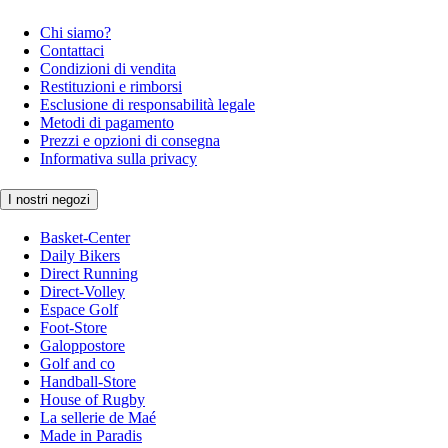
Chi siamo?
Contattaci
Condizioni di vendita
Restituzioni e rimborsi
Esclusione di responsabilità legale
Metodi di pagamento
Prezzi e opzioni di consegna
Informativa sulla privacy
I nostri negozi
Basket-Center
Daily Bikers
Direct Running
Direct-Volley
Espace Golf
Foot-Store
Galoppostore
Golf and co
Handball-Store
House of Rugby
La sellerie de Maé
Made in Paradis