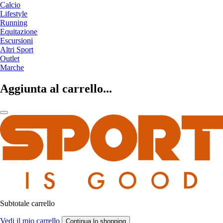
Calcio
Lifestyle
Running
Equitazione
Escursioni
Altri Sport
Outlet
Marche
Aggiunta al carrello...
Subtotale carrello
Vedi il mio carrello
Continua lo shopping