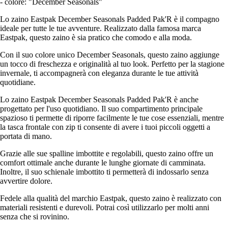
- colore: "December Seasonals"
Lo zaino Eastpak December Seasonals Padded Pak'R è il compagno
ideale per tutte le tue avventure. Realizzato dalla famosa marca
Eastpak, questo zaino è sia pratico che comodo e alla moda.
Con il suo colore unico December Seasonals, questo zaino aggiunge
un tocco di freschezza e originalità al tuo look. Perfetto per la stagione
invernale, ti accompagnerà con eleganza durante le tue attività
quotidiane.
Lo zaino Eastpak December Seasonals Padded Pak'R è anche
progettato per l'uso quotidiano. Il suo compartimento principale
spazioso ti permette di riporre facilmente le tue cose essenziali, mentre
la tasca frontale con zip ti consente di avere i tuoi piccoli oggetti a
portata di mano.
Grazie alle sue spalline imbottite e regolabili, questo zaino offre un
comfort ottimale anche durante le lunghe giornate di camminata.
Inoltre, il suo schienale imbottito ti permetterà di indossarlo senza
avvertire dolore.
Fedele alla qualità del marchio Eastpak, questo zaino è realizzato con
materiali resistenti e durevoli. Potrai così utilizzarlo per molti anni
senza che si rovinino.