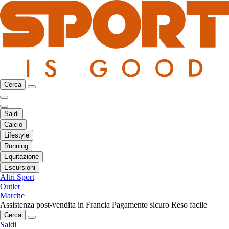
Cerca
Saldi
Calcio
Lifestyle
Running
Equitazione
Escursioni
Altri Sport
Outlet
Marche
Assistenza post-vendita in Francia
Pagamento sicuro
Reso facile
Cerca
Saldi