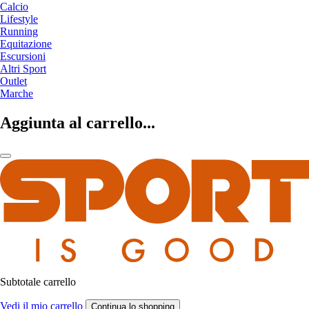
Calcio
Lifestyle
Running
Equitazione
Escursioni
Altri Sport
Outlet
Marche
Aggiunta al carrello...
Subtotale carrello
Vedi il mio carrello
Continua lo shopping