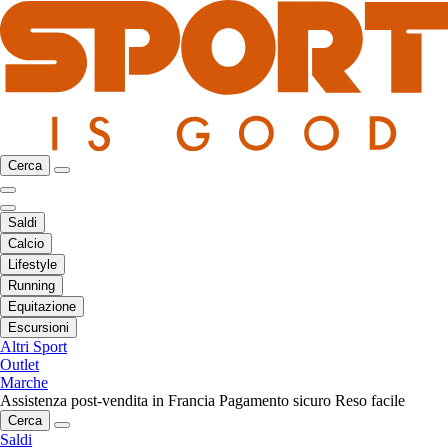
Cerca
Saldi
Calcio
Lifestyle
Running
Equitazione
Escursioni
Altri Sport
Outlet
Marche
Assistenza post-vendita in Francia
Pagamento sicuro
Reso facile
Cerca
Saldi