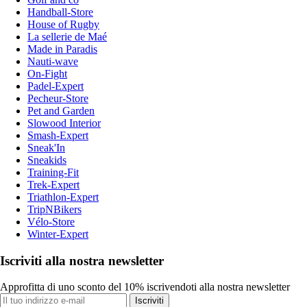
Handball-Store
House of Rugby
La sellerie de Maé
Made in Paradis
Nauti-wave
On-Fight
Padel-Expert
Pecheur-Store
Pet and Garden
Slowood Interior
Smash-Expert
Sneak'In
Sneakids
Training-Fit
Trek-Expert
Triathlon-Expert
TripNBikers
Vélo-Store
Winter-Expert
Iscriviti alla nostra newsletter
Approfitta di uno sconto del 10% iscrivendoti alla nostra newsletter
Iscriviti