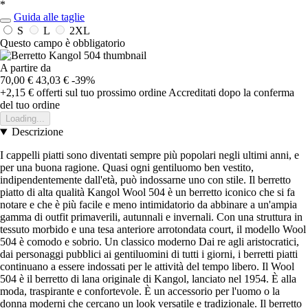
*
Guida alle taglie
S
L
2XL
Questo campo è obbligatorio
A partire da
70,00 €
43,03 €
-39%
+2,15 €
offerti sul tuo prossimo ordine
Accreditati dopo la conferma
del tuo ordine
Loading...
Descrizione
I cappelli piatti sono diventati sempre più popolari negli ultimi anni, e
per una buona ragione. Quasi ogni gentiluomo ben vestito,
indipendentemente dall'età, può indossarne uno con stile. Il berretto
piatto di alta qualità Kangol Wool 504 è un berretto iconico che si fa
notare e che è più facile e meno intimidatorio da abbinare a un'ampia
gamma di outfit primaverili, autunnali e invernali. Con una struttura in
tessuto morbido e una tesa anteriore arrotondata court, il modello Wool
504 è comodo e sobrio. Un classico moderno Dai re agli aristocratici,
dai personaggi pubblici ai gentiluomini di tutti i giorni, i berretti piatti
continuano a essere indossati per le attività del tempo libero. Il Wool
504 è il berretto di lana originale di Kangol, lanciato nel 1954. È alla
moda, traspirante e confortevole. È un accessorio per l'uomo o la
donna moderni che cercano un look versatile e tradizionale. Il berretto