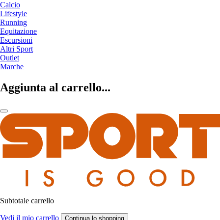
Calcio
Lifestyle
Running
Equitazione
Escursioni
Altri Sport
Outlet
Marche
Aggiunta al carrello...
Subtotale carrello
Vedi il mio carrello
Continua lo shopping