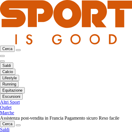
Cerca
Saldi
Calcio
Lifestyle
Running
Equitazione
Escursioni
Altri Sport
Outlet
Marche
Assistenza post-vendita in Francia
Pagamento sicuro
Reso facile
Cerca
Saldi