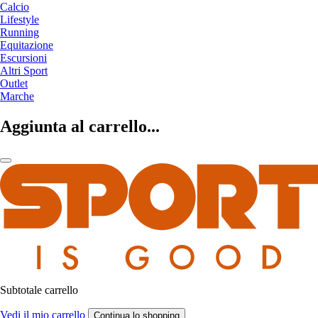
Calcio
Lifestyle
Running
Equitazione
Escursioni
Altri Sport
Outlet
Marche
Aggiunta al carrello...
Subtotale carrello
Vedi il mio carrello
Continua lo shopping