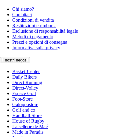
Chi siamo?
Contattaci
Condizioni di vendita
Restituzioni e rimborsi
Esclusione di responsabilità legale
Metodi di pagamento
Prezzi e opzioni di consegna
Informativa sulla privacy
I nostri negozi
Basket-Center
Daily Bikers
Direct Running
Direct-Volley
Espace Golf
Foot-Store
Galoppostore
Golf and co
Handball-Store
House of Rugby
La sellerie de Maé
Made in Paradis