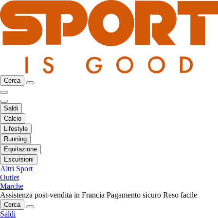
Cerca
Saldi
Calcio
Lifestyle
Running
Equitazione
Escursioni
Altri Sport
Outlet
Marche
Assistenza post-vendita in Francia
Pagamento sicuro
Reso facile
Cerca
Saldi