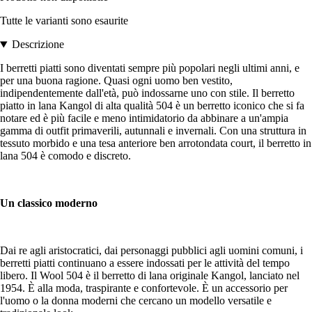
Tutte le varianti sono esaurite
Descrizione
I berretti piatti sono diventati sempre più popolari negli ultimi anni, e
per una buona ragione. Quasi ogni uomo ben vestito,
indipendentemente dall'età, può indossarne uno con stile. Il berretto
piatto in lana Kangol di alta qualità 504 è un berretto iconico che si fa
notare ed è più facile e meno intimidatorio da abbinare a un'ampia
gamma di outfit primaverili, autunnali e invernali. Con una struttura in
tessuto morbido e una tesa anteriore ben arrotondata court, il berretto in
lana 504 è comodo e discreto.
Un classico moderno
Dai re agli aristocratici, dai personaggi pubblici agli uomini comuni, i
berretti piatti continuano a essere indossati per le attività del tempo
libero. Il Wool 504 è il berretto di lana originale Kangol, lanciato nel
1954. È alla moda, traspirante e confortevole. È un accessorio per
l'uomo o la donna moderni che cercano un modello versatile e