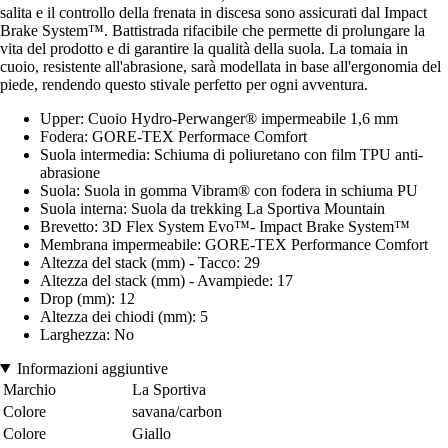
salita e il controllo della frenata in discesa sono assicurati dal Impact
Brake System™. Battistrada rifacibile che permette di prolungare la
vita del prodotto e di garantire la qualità della suola. La tomaia in
cuoio, resistente all'abrasione, sarà modellata in base all'ergonomia del
piede, rendendo questo stivale perfetto per ogni avventura.
Upper: Cuoio Hydro-Perwanger® impermeabile 1,6 mm
Fodera: GORE-TEX Performace Comfort
Suola intermedia: Schiuma di poliuretano con film TPU anti-
abrasione
Suola: Suola in gomma Vibram® con fodera in schiuma PU
Suola interna: Suola da trekking La Sportiva Mountain
Brevetto: 3D Flex System Evo™- Impact Brake System™
Membrana impermeabile: GORE-TEX Performance Comfort
Altezza del stack (mm) - Tacco: 29
Altezza del stack (mm) - Avampiede: 17
Drop (mm): 12
Altezza dei chiodi (mm): 5
Larghezza: No
Informazioni aggiuntive
Marchio
La Sportiva
Colore
savana/carbon
Colore
Giallo