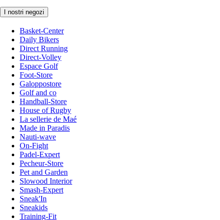
I nostri negozi
Basket-Center
Daily Bikers
Direct Running
Direct-Volley
Espace Golf
Foot-Store
Galoppostore
Golf and co
Handball-Store
House of Rugby
La sellerie de Maé
Made in Paradis
Nauti-wave
On-Fight
Padel-Expert
Pecheur-Store
Pet and Garden
Slowood Interior
Smash-Expert
Sneak'In
Sneakids
Training-Fit