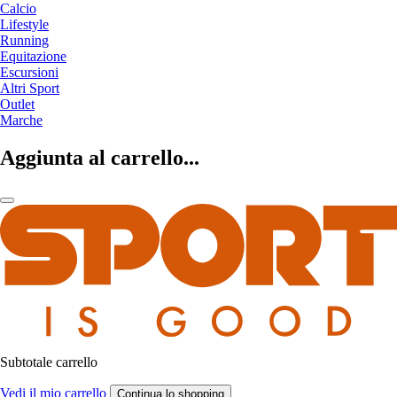
Calcio
Lifestyle
Running
Equitazione
Escursioni
Altri Sport
Outlet
Marche
Aggiunta al carrello...
Subtotale carrello
Vedi il mio carrello
Continua lo shopping