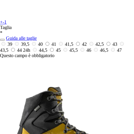
+-1
Taglia
*
Guida alle taglie
39
39,5
40
41
41,5
42
42,5
43
43,5
44
24h
44,5
45
45,5
46
46,5
47
Questo campo è obbligatorio