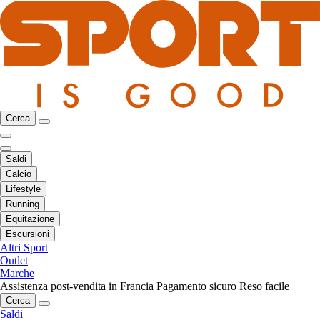
Cerca
Saldi
Calcio
Lifestyle
Running
Equitazione
Escursioni
Altri Sport
Outlet
Marche
Assistenza post-vendita in Francia
Pagamento sicuro
Reso facile
Cerca
Saldi