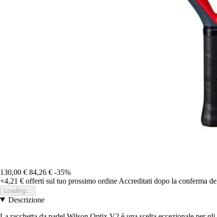
130,00 €
84,26 €
-35%
+4,21 €
offerti sul tuo prossimo ordine
Accreditati dopo la conferma de
Loading...
Descrizione
La racchetta da padel Wilson Optix V2 è una scelta eccezionale per gli ap