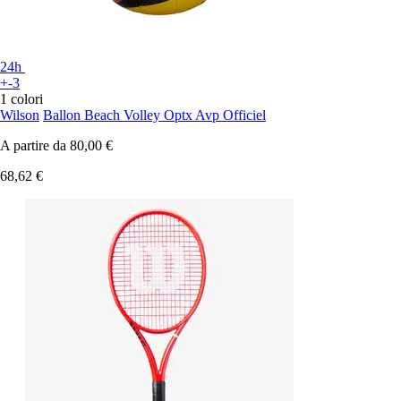
24h
+-3
1 colori
Wilson
Ballon Beach Volley Optx Avp Officiel
A partire da
80,00 €
68,62 €