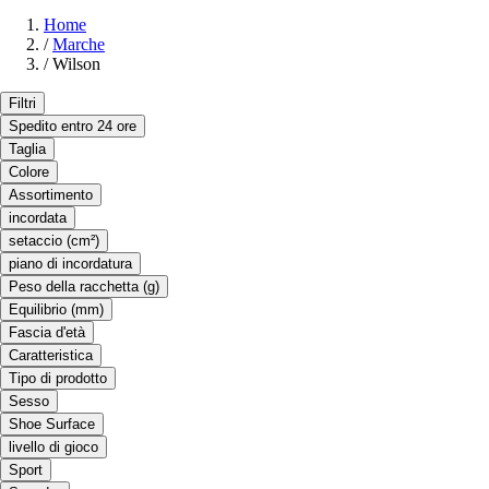
Home
/
Marche
/
Wilson
Filtri
Spedito entro 24 ore
Taglia
Colore
Assortimento
incordata
setaccio (cm²)
piano di incordatura
Peso della racchetta (g)
Equilibrio (mm)
Fascia d'età
Caratteristica
Tipo di prodotto
Sesso
Shoe Surface
livello di gioco
Sport