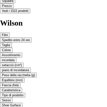
Squadra
Prezzo
Vedi i 1522 prodotti
Wilson
Filtri
Spedito entro 24 ore
Taglia
Colore
Assortimento
incordata
setaccio (cm²)
piano di incordatura
Peso della racchetta (g)
Equilibrio (mm)
Fascia d'età
Caratteristica
Tipo di prodotto
Sesso
Shoe Surface