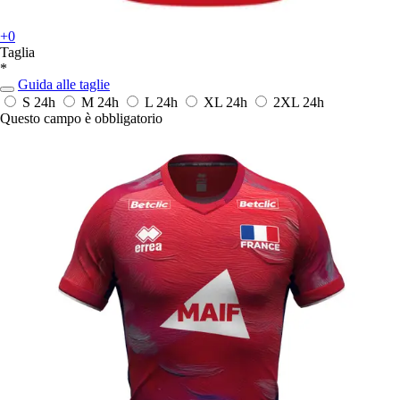
+0
Taglia
*
Guida alle taglie
S
24h
M
24h
L
24h
XL
24h
2XL
24h
Questo campo è obbligatorio