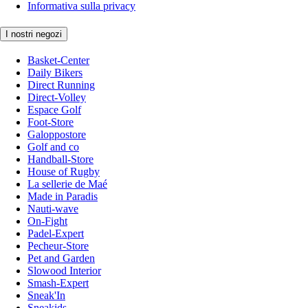
Informativa sulla privacy
I nostri negozi
Basket-Center
Daily Bikers
Direct Running
Direct-Volley
Espace Golf
Foot-Store
Galoppostore
Golf and co
Handball-Store
House of Rugby
La sellerie de Maé
Made in Paradis
Nauti-wave
On-Fight
Padel-Expert
Pecheur-Store
Pet and Garden
Slowood Interior
Smash-Expert
Sneak'In
Sneakids