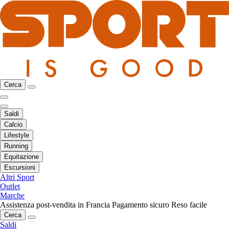
Cerca
Saldi
Calcio
Lifestyle
Running
Equitazione
Escursioni
Altri Sport
Outlet
Marche
Assistenza post-vendita in Francia
Pagamento sicuro
Reso facile
Cerca
Saldi