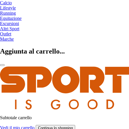
Calcio
Lifestyle
Running
Equitazione
Escursioni
Altri Sport
Outlet
Marche
Aggiunta al carrello...
Subtotale carrello
Vedi il mio carrello
Continua lo shopping