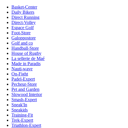
Basket-Center
Daily Bikers
Direct Running
Direct-Volley
Espace Golf
Foot-Store
Galoppostore
Golf and co
Handball-Store
House of Rugby
La sellerie de Maé
Made in Paradis
Nauti-wave
On-Fight
Padel-Expert
Pecheur-Store
Pet and Garden
Slowood Interior
Smash-Expert
Sneak'In
Sneakids
Training-Fit
Trek-Expert
Triathlon-Expert