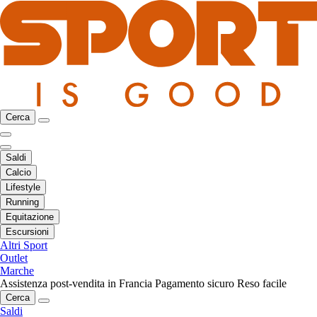
Cerca
Saldi
Calcio
Lifestyle
Running
Equitazione
Escursioni
Altri Sport
Outlet
Marche
Assistenza post-vendita in Francia
Pagamento sicuro
Reso facile
Cerca
Saldi