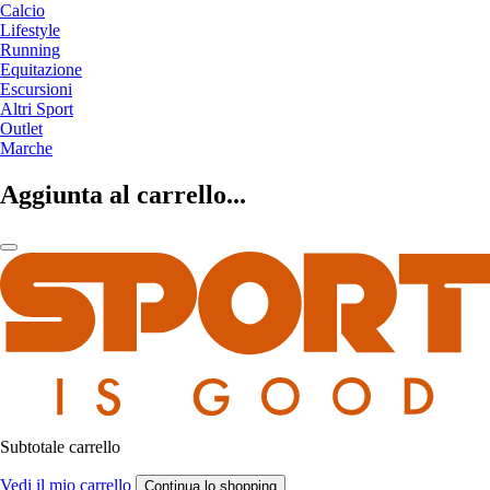
Calcio
Lifestyle
Running
Equitazione
Escursioni
Altri Sport
Outlet
Marche
Aggiunta al carrello...
Subtotale carrello
Vedi il mio carrello
Continua lo shopping