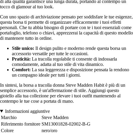
di alta qualità garantisce una lunga durata, portando al contempo un
tocco di glamour al tuo look.
Con uno spazio di archiviazione pensato per soddisfare le tue esigenze,
questa borsa ti permette di organizzare efficacemente i tuoi effetti
personali. Che tu abbia bisogno di portare con te i tuoi essenziali come
portafoglio, telefono o chiavi, apprezzerai la capacità di questo modello
di mantenere tutto in ordine.
Stile unico:
Il design pulito e moderno rende questa borsa un
accessorio versatile per tutte le occasioni.
Praticità:
La tracolla regolabile ti consente di indossarla
comodamente, adatta al tuo stile di vita dinamico.
Comfort:
La sua leggerezza e disposizione pensata la rendono
un compagno ideale per tutti i giorni.
In sintesi, la borsa a tracolla donna Steve Madden Habit è più di un
semplice accessorio, è un'affermazione di stile. Aggiungi questo
gioiello alla tua collezione per elevare i tuoi outfit mantenendo al
contempo le tue cose a portata di mano.
Informazioni aggiuntive
Marchio
Steve Madden
Riferimento fornitore
SM13001828-02002-B-G
Colore
nero/oro