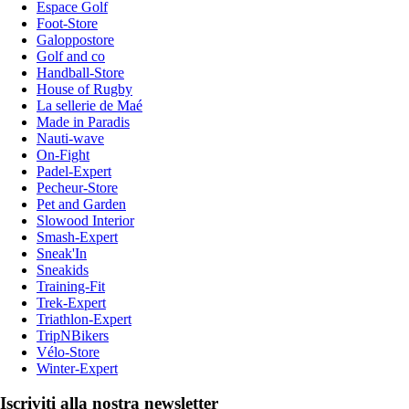
Espace Golf
Foot-Store
Galoppostore
Golf and co
Handball-Store
House of Rugby
La sellerie de Maé
Made in Paradis
Nauti-wave
On-Fight
Padel-Expert
Pecheur-Store
Pet and Garden
Slowood Interior
Smash-Expert
Sneak'In
Sneakids
Training-Fit
Trek-Expert
Triathlon-Expert
TripNBikers
Vélo-Store
Winter-Expert
Iscriviti alla nostra newsletter