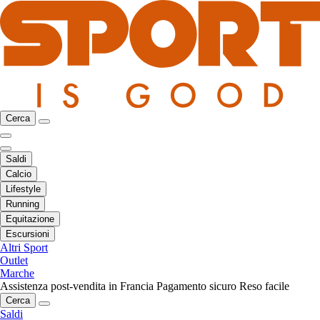
Cerca
Saldi
Calcio
Lifestyle
Running
Equitazione
Escursioni
Altri Sport
Outlet
Marche
Assistenza post-vendita in Francia
Pagamento sicuro
Reso facile
Cerca
Saldi