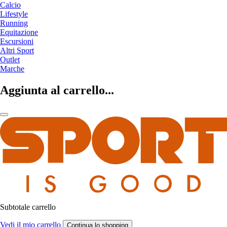
Calcio
Lifestyle
Running
Equitazione
Escursioni
Altri Sport
Outlet
Marche
Aggiunta al carrello...
Subtotale carrello
Vedi il mio carrello
Continua lo shopping