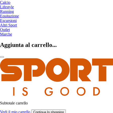
Calcio
Lifestyle
Running
Equitazione
Escursioni
Altri Sport
Outlet
Marche
Aggiunta al carrello...
Subtotale carrello
Vedi il mio carrello
Continua lo shopping