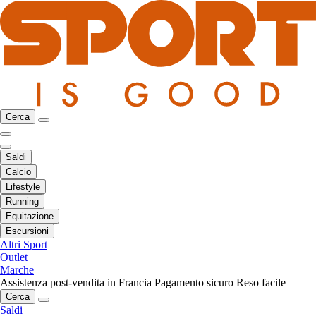
Cerca
Saldi
Calcio
Lifestyle
Running
Equitazione
Escursioni
Altri Sport
Outlet
Marche
Assistenza post-vendita in Francia
Pagamento sicuro
Reso facile
Cerca
Saldi