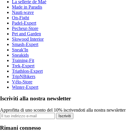
La sellerie de Maé
Made in Paradis
Nauti-wave
On-Fight
Padel-Expert
Pecheur-Store
Pet and Garden
Slowood Interior
Smash-Expert
Sneak'In
Sneakids
Training-Fit
Trek-Expert
Triathlon-Expert
TripNBikers
Vélo-Store
Winter-Expert
Iscriviti alla nostra newsletter
Approfitta di uno sconto del 10% iscrivendoti alla nostra newsletter
Iscriviti
Rimani connesso