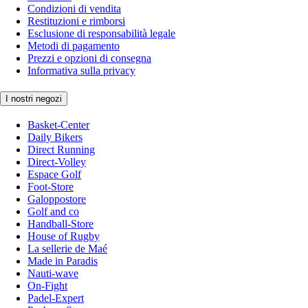
Condizioni di vendita
Restituzioni e rimborsi
Esclusione di responsabilità legale
Metodi di pagamento
Prezzi e opzioni di consegna
Informativa sulla privacy
I nostri negozi
Basket-Center
Daily Bikers
Direct Running
Direct-Volley
Espace Golf
Foot-Store
Galoppostore
Golf and co
Handball-Store
House of Rugby
La sellerie de Maé
Made in Paradis
Nauti-wave
On-Fight
Padel-Expert