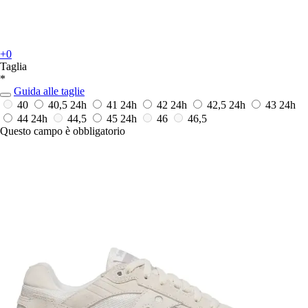
+0
Taglia
*
Guida alle taglie
40
40,5
24h
41
24h
42
24h
42,5
24h
43
24h
44
24h
44,5
45
24h
46
46,5
Questo campo è obbligatorio