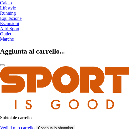
Calcio
Lifestyle
Running
Equitazione
Escursioni
Altri Sport
Outlet
Marche
Aggiunta al carrello...
Subtotale carrello
Vedi il mio carrello
Continua lo shopping