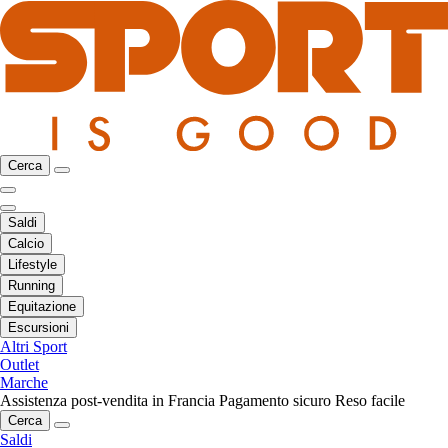
Cerca
Saldi
Calcio
Lifestyle
Running
Equitazione
Escursioni
Altri Sport
Outlet
Marche
Assistenza post-vendita in Francia
Pagamento sicuro
Reso facile
Cerca
Saldi