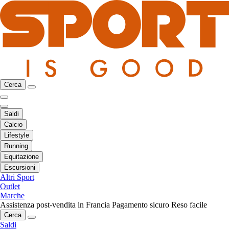
Cerca
Saldi
Calcio
Lifestyle
Running
Equitazione
Escursioni
Altri Sport
Outlet
Marche
Assistenza post-vendita in Francia
Pagamento sicuro
Reso facile
Cerca
Saldi