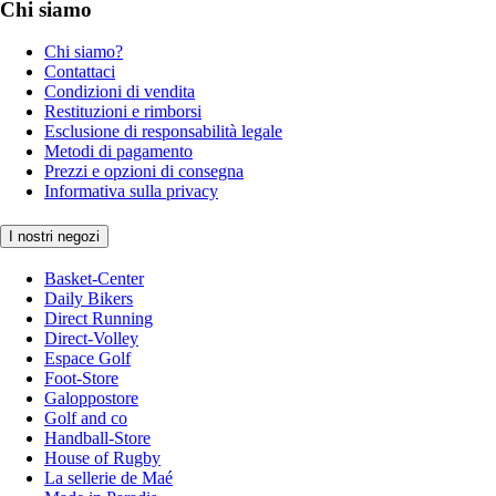
Chi siamo
Chi siamo?
Contattaci
Condizioni di vendita
Restituzioni e rimborsi
Esclusione di responsabilità legale
Metodi di pagamento
Prezzi e opzioni di consegna
Informativa sulla privacy
I nostri negozi
Basket-Center
Daily Bikers
Direct Running
Direct-Volley
Espace Golf
Foot-Store
Galoppostore
Golf and co
Handball-Store
House of Rugby
La sellerie de Maé