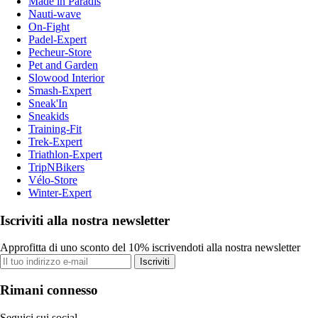
Made in Paradis
Nauti-wave
On-Fight
Padel-Expert
Pecheur-Store
Pet and Garden
Slowood Interior
Smash-Expert
Sneak'In
Sneakids
Training-Fit
Trek-Expert
Triathlon-Expert
TripNBikers
Vélo-Store
Winter-Expert
Iscriviti alla nostra newsletter
Approfitta di uno sconto del 10% iscrivendoti alla nostra newsletter
Iscriviti
Rimani connesso
Seguici sui social