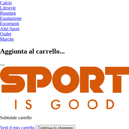
Calcio
Lifestyle
Running
Equitazione
Escursioni
Altri Sport
Outlet
Marche
Aggiunta al carrello...
Subtotale carrello
Vedi il mio carrello
Continua lo shopping