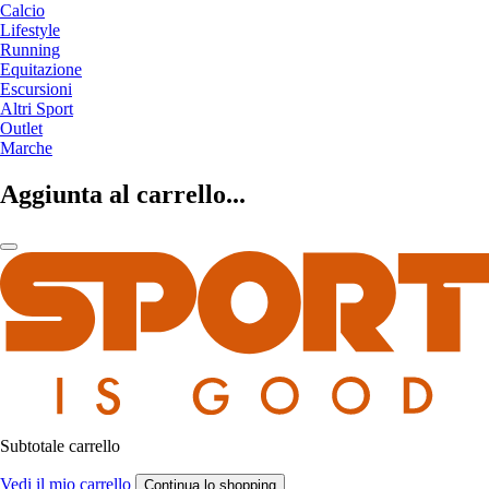
Calcio
Lifestyle
Running
Equitazione
Escursioni
Altri Sport
Outlet
Marche
Aggiunta al carrello...
Subtotale carrello
Vedi il mio carrello
Continua lo shopping