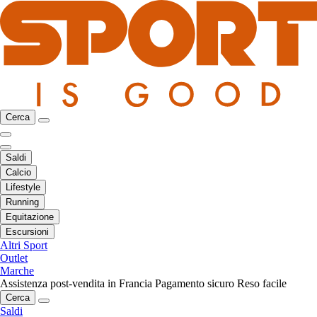
Cerca
Saldi
Calcio
Lifestyle
Running
Equitazione
Escursioni
Altri Sport
Outlet
Marche
Assistenza post-vendita in Francia
Pagamento sicuro
Reso facile
Cerca
Saldi