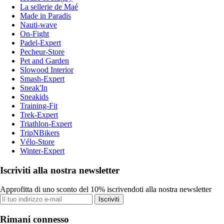
La sellerie de Maé
Made in Paradis
Nauti-wave
On-Fight
Padel-Expert
Pecheur-Store
Pet and Garden
Slowood Interior
Smash-Expert
Sneak'In
Sneakids
Training-Fit
Trek-Expert
Triathlon-Expert
TripNBikers
Vélo-Store
Winter-Expert
Iscriviti alla nostra newsletter
Approfitta di uno sconto del 10% iscrivendoti alla nostra newsletter
Iscriviti
Rimani connesso