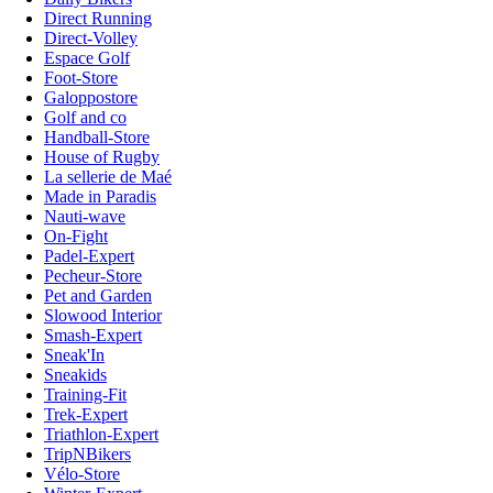
Direct Running
Direct-Volley
Espace Golf
Foot-Store
Galoppostore
Golf and co
Handball-Store
House of Rugby
La sellerie de Maé
Made in Paradis
Nauti-wave
On-Fight
Padel-Expert
Pecheur-Store
Pet and Garden
Slowood Interior
Smash-Expert
Sneak'In
Sneakids
Training-Fit
Trek-Expert
Triathlon-Expert
TripNBikers
Vélo-Store