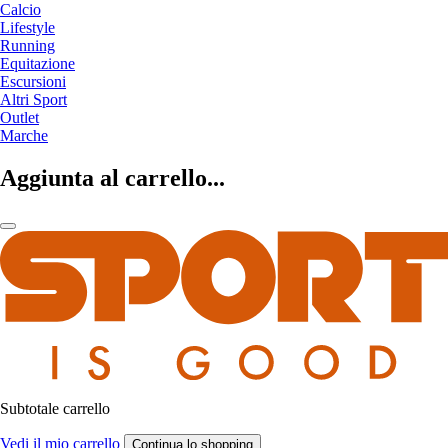
Calcio
Lifestyle
Running
Equitazione
Escursioni
Altri Sport
Outlet
Marche
Aggiunta al carrello...
Subtotale carrello
Vedi il mio carrello
Continua lo shopping