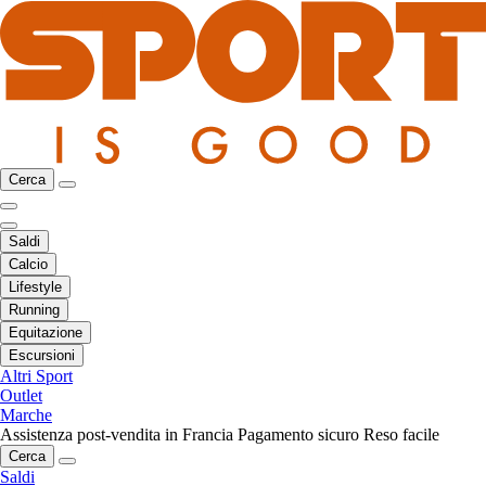
Cerca
Saldi
Calcio
Lifestyle
Running
Equitazione
Escursioni
Altri Sport
Outlet
Marche
Assistenza post-vendita in Francia
Pagamento sicuro
Reso facile
Cerca
Saldi