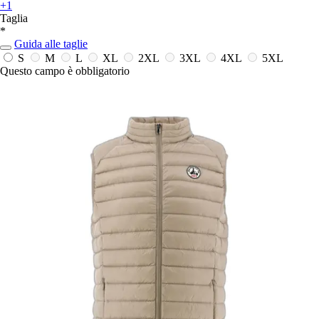
+1
Taglia
*
Guida alle taglie
S
M
L
XL
2XL
3XL
4XL
5XL
Questo campo è obbligatorio