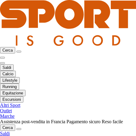
Cerca
Saldi
Calcio
Lifestyle
Running
Equitazione
Escursioni
Altri Sport
Outlet
Marche
Assistenza post-vendita in Francia
Pagamento sicuro
Reso facile
Cerca
Saldi