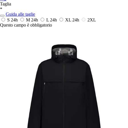
Taglia
*
Guida alle taglie
S
24h
M
24h
L
24h
XL
24h
2XL
Questo campo è obbligatorio