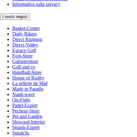
Informativa sulla privacy
I nostri negozi
Basket-Center
Daily Bikers
Direct Running
Direct-Volley
Espace Golf
Foot-Store
Galoppostore
Golf and co
Handball-Store
House of Rugby
La sellerie de Maé
Made in Paradis
Nauti-wave
On-Fight
Padel-Expert
Pecheur-Store
Pet and Garden
Slowood Interior
Smash-Expert
Sneak'In