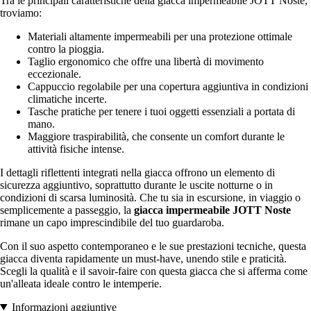
Tra le principali caratteristiche della giacca impermeabile JOTT Noste,
troviamo:
Materiali altamente impermeabili per una protezione ottimale
contro la pioggia.
Taglio ergonomico che offre una libertà di movimento
eccezionale.
Cappuccio regolabile per una copertura aggiuntiva in condizioni
climatiche incerte.
Tasche pratiche per tenere i tuoi oggetti essenziali a portata di
mano.
Maggiore traspirabilità, che consente un comfort durante le
attività fisiche intense.
I dettagli riflettenti integrati nella giacca offrono un elemento di
sicurezza aggiuntivo, soprattutto durante le uscite notturne o in
condizioni di scarsa luminosità. Che tu sia in escursione, in viaggio o
semplicemente a passeggio, la
giacca impermeabile JOTT Noste
rimane un capo imprescindibile del tuo guardaroba.
Con il suo aspetto contemporaneo e le sue prestazioni tecniche, questa
giacca diventa rapidamente un must-have, unendo stile e praticità.
Scegli la qualità e il savoir-faire con questa giacca che si afferma come
un'alleata ideale contro le intemperie.
Informazioni aggiuntive