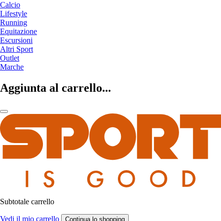
Calcio
Lifestyle
Running
Equitazione
Escursioni
Altri Sport
Outlet
Marche
Aggiunta al carrello...
Subtotale carrello
Vedi il mio carrello
Continua lo shopping