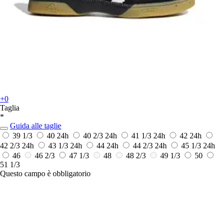
+0
Taglia
*
Guida alle taglie
39 1/3
40
24h
40 2/3
24h
41 1/3
24h
42
24h
42 2/3
24h
43 1/3
24h
44
24h
44 2/3
24h
45 1/3
24h
46
46 2/3
47 1/3
48
48 2/3
49 1/3
50
51 1/3
Questo campo è obbligatorio