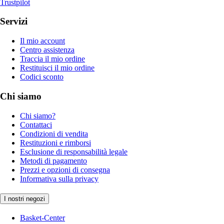
Trustpilot
Servizi
Il mio account
Centro assistenza
Traccia il mio ordine
Restituisci il mio ordine
Codici sconto
Chi siamo
Chi siamo?
Contattaci
Condizioni di vendita
Restituzioni e rimborsi
Esclusione di responsabilità legale
Metodi di pagamento
Prezzi e opzioni di consegna
Informativa sulla privacy
I nostri negozi
Basket-Center