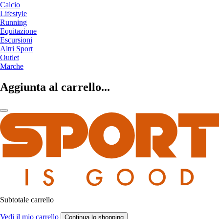
Calcio
Lifestyle
Running
Equitazione
Escursioni
Altri Sport
Outlet
Marche
Aggiunta al carrello...
Subtotale carrello
Vedi il mio carrello
Continua lo shopping