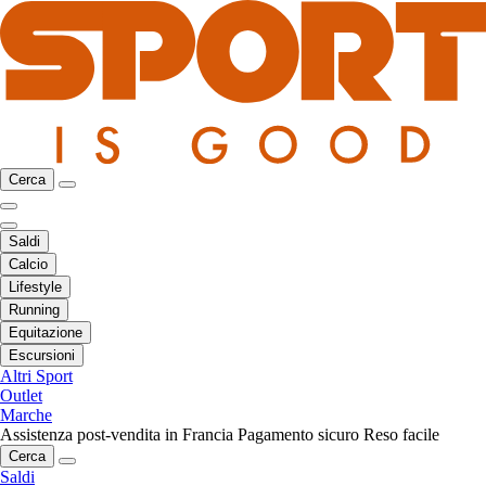
Cerca
Saldi
Calcio
Lifestyle
Running
Equitazione
Escursioni
Altri Sport
Outlet
Marche
Assistenza post-vendita in Francia
Pagamento sicuro
Reso facile
Cerca
Saldi