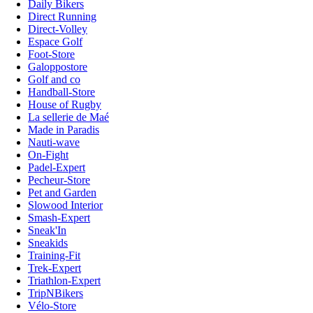
Daily Bikers
Direct Running
Direct-Volley
Espace Golf
Foot-Store
Galoppostore
Golf and co
Handball-Store
House of Rugby
La sellerie de Maé
Made in Paradis
Nauti-wave
On-Fight
Padel-Expert
Pecheur-Store
Pet and Garden
Slowood Interior
Smash-Expert
Sneak'In
Sneakids
Training-Fit
Trek-Expert
Triathlon-Expert
TripNBikers
Vélo-Store