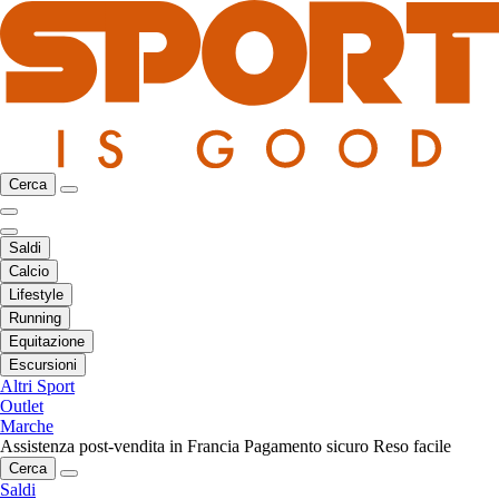
Cerca
Saldi
Calcio
Lifestyle
Running
Equitazione
Escursioni
Altri Sport
Outlet
Marche
Assistenza post-vendita in Francia
Pagamento sicuro
Reso facile
Cerca
Saldi