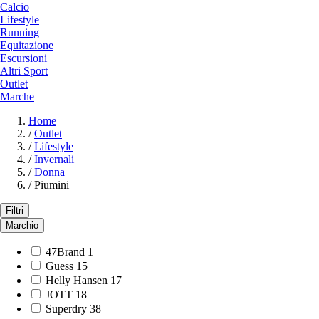
Calcio
Lifestyle
Running
Equitazione
Escursioni
Altri Sport
Outlet
Marche
Home
/
Outlet
/
Lifestyle
/
Invernali
/
Donna
/
Piumini
Filtri
Marchio
47Brand
1
Guess
15
Helly Hansen
17
JOTT
18
Superdry
38