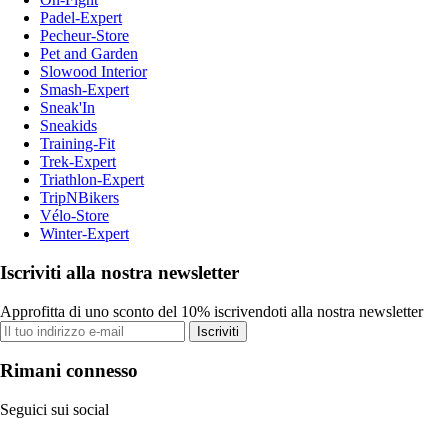
Padel-Expert
Pecheur-Store
Pet and Garden
Slowood Interior
Smash-Expert
Sneak'In
Sneakids
Training-Fit
Trek-Expert
Triathlon-Expert
TripNBikers
Vélo-Store
Winter-Expert
Iscriviti alla nostra newsletter
Approfitta di uno sconto del 10% iscrivendoti alla nostra newsletter
Iscriviti
Rimani connesso
Seguici sui social