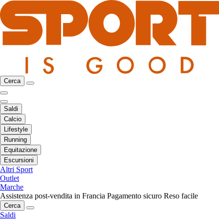
Cerca
Saldi
Calcio
Lifestyle
Running
Equitazione
Escursioni
Altri Sport
Outlet
Marche
Assistenza post-vendita in Francia
Pagamento sicuro
Reso facile
Cerca
Saldi