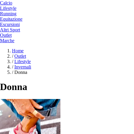
Calcio
Lifestyle
Running
Equitazione
Escursioni
Altri Sport
Outlet
Marche
Home
/
Outlet
/
Lifestyle
/
Invernali
/
Donna
Donna