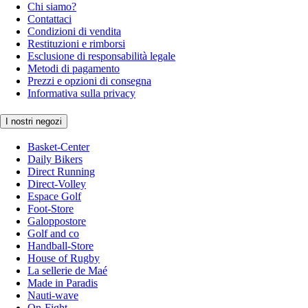
Chi siamo?
Contattaci
Condizioni di vendita
Restituzioni e rimborsi
Esclusione di responsabilità legale
Metodi di pagamento
Prezzi e opzioni di consegna
Informativa sulla privacy
I nostri negozi
Basket-Center
Daily Bikers
Direct Running
Direct-Volley
Espace Golf
Foot-Store
Galoppostore
Golf and co
Handball-Store
House of Rugby
La sellerie de Maé
Made in Paradis
Nauti-wave
On-Fight