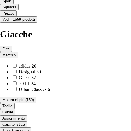
Sport
Squadra
Prezzo
Vedi i 1659 prodotti
Giacche
Filtri
Marchio
adidas
20
Desigual
30
Guess
32
JOTT
24
Urban Classics
61
Mostra di più
(150)
Taglia
Colore
Assortimento
Caratteristica
Tipo di prodotto