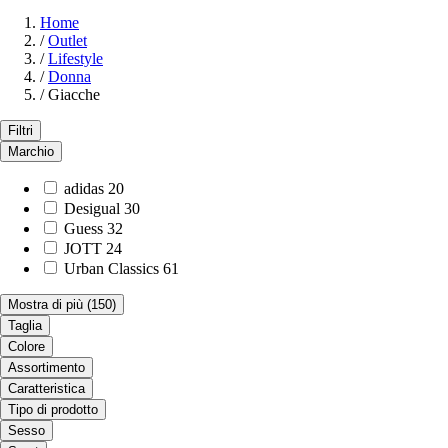
Home
/
Outlet
/
Lifestyle
/
Donna
/
Giacche
Filtri
Marchio
adidas
20
Desigual
30
Guess
32
JOTT
24
Urban Classics
61
Mostra di più
(150)
Taglia
Colore
Assortimento
Caratteristica
Tipo di prodotto
Sesso