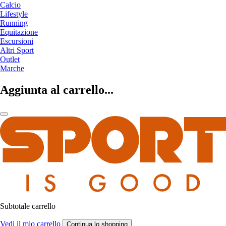
Calcio
Lifestyle
Running
Equitazione
Escursioni
Altri Sport
Outlet
Marche
Aggiunta al carrello...
Subtotale carrello
Vedi il mio carrello
Continua lo shopping