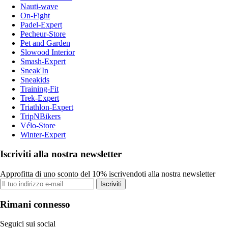
Nauti-wave
On-Fight
Padel-Expert
Pecheur-Store
Pet and Garden
Slowood Interior
Smash-Expert
Sneak'In
Sneakids
Training-Fit
Trek-Expert
Triathlon-Expert
TripNBikers
Vélo-Store
Winter-Expert
Iscriviti alla nostra newsletter
Approfitta di uno sconto del 10% iscrivendoti alla nostra newsletter
Iscriviti
Rimani connesso
Seguici sui social