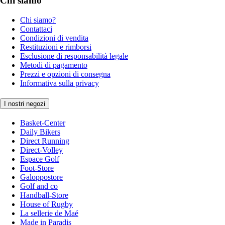
Chi siamo
Chi siamo?
Contattaci
Condizioni di vendita
Restituzioni e rimborsi
Esclusione di responsabilità legale
Metodi di pagamento
Prezzi e opzioni di consegna
Informativa sulla privacy
I nostri negozi
Basket-Center
Daily Bikers
Direct Running
Direct-Volley
Espace Golf
Foot-Store
Galoppostore
Golf and co
Handball-Store
House of Rugby
La sellerie de Maé
Made in Paradis