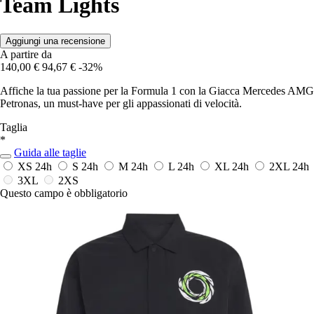
Team Lights
Aggiungi una recensione
A partire da
140,00 €
94,67 €
-32%
Affiche la tua passione per la Formula 1 con la Giacca Mercedes AMG
Petronas, un must-have per gli appassionati di velocità.
Taglia
*
Guida alle taglie
XS
24h
S
24h
M
24h
L
24h
XL
24h
2XL
24h
3XL
2XS
Questo campo è obbligatorio