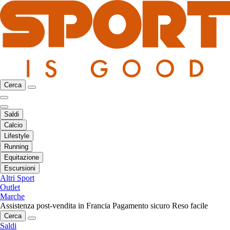
Cerca
Saldi
Calcio
Lifestyle
Running
Equitazione
Escursioni
Altri Sport
Outlet
Marche
Assistenza post-vendita in Francia
Pagamento sicuro
Reso facile
Cerca
Saldi