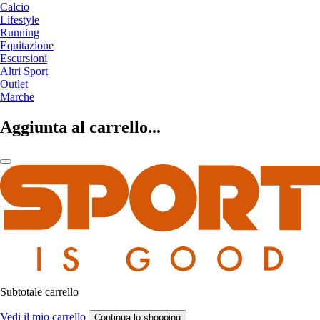
Calcio
Lifestyle
Running
Equitazione
Escursioni
Altri Sport
Outlet
Marche
Aggiunta al carrello...
Subtotale carrello
Vedi il mio carrello
Continua lo shopping