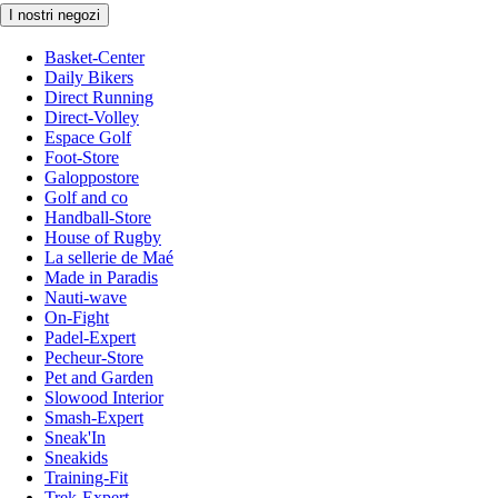
I nostri negozi
Basket-Center
Daily Bikers
Direct Running
Direct-Volley
Espace Golf
Foot-Store
Galoppostore
Golf and co
Handball-Store
House of Rugby
La sellerie de Maé
Made in Paradis
Nauti-wave
On-Fight
Padel-Expert
Pecheur-Store
Pet and Garden
Slowood Interior
Smash-Expert
Sneak'In
Sneakids
Training-Fit
Trek-Expert