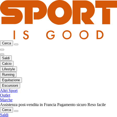
Cerca
Saldi
Calcio
Lifestyle
Running
Equitazione
Escursioni
Altri Sport
Outlet
Marche
Assistenza post-vendita in Francia
Pagamento sicuro
Reso facile
Cerca
Saldi