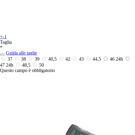
+-1
Taglia
*
Guida alle taglie
37
38
39
40,5
42
43
44,5
46
24h
47
24h
48,5
50
Questo campo è obbligatorio